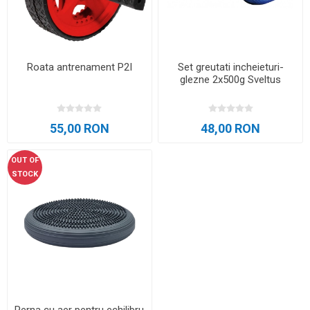
Roata antrenament P2I
Set greutati incheieturi-
glezne 2x500g Sveltus
55,00 RON
48,00 RON
OUT OF
STOCK