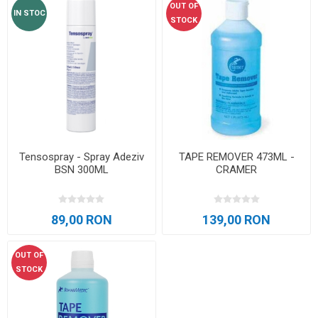
OUT OF
IN STOC
STOCK
Tensospray - Spray Adeziv
TAPE REMOVER 473ML -
BSN 300ML
CRAMER
89,00 RON
139,00 RON
OUT OF
STOCK