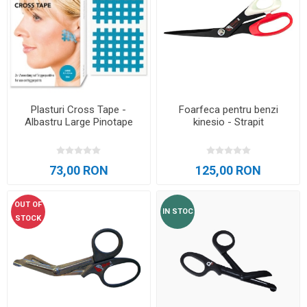
Plasturi Cross Tape -
Foarfeca pentru benzi
Albastru Large Pinotape
kinesio - Strapit
73,00 RON
125,00 RON
OUT OF
IN STOC
STOCK