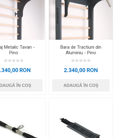
0 – 5CM X 6M
D3TAPE K35 – 5CM X 35M
CRYON X PRO
REBOOTS
ALTE APARATE CRYO
Icebein™ cryo
ENAMENT
ACCESORII ANTRENAMENT
laj Metalic Tavan -
Bara de Tractiuni din
RECOSPORT
Pino
Aluminiu - Pino
SISTEME MONITORIZARE GPS
E
.340,00 RON
2.340,00 RON
PENTRU ECHIPE
DAUGĂ ÎN COȘ
ADAUGĂ ÎN COȘ
ACCESORII PENTRU ANTRENORI
CONURI SI COPETE
GARDURI ANTRENAMENT
SCARITE ANTRENAMENT