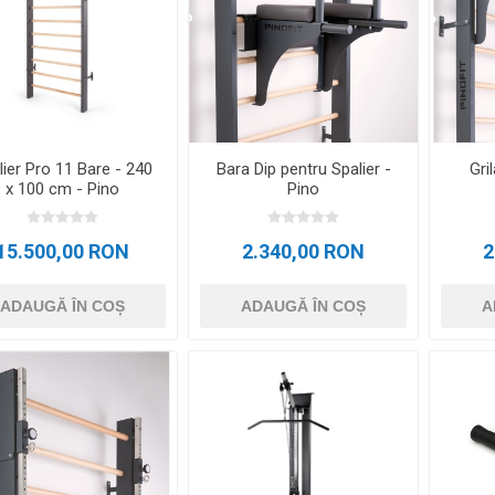
D3TAPE K6.0 – 5CM X 6M
D3TAPE X6.
MANȚA
NDS
RT
MINGI FITNESS SI YOGA
ZI
RATE COMPRESIE
I - GANTERE -
CROSSFIT AND FITNESS
BĂRI ANTR
ELL - DISCURI
lier Pro 11 Bare - 240
Bara Dip pentru Spalier -
Gri
x 100 cm - Pino
Pino
INESIOLOGICE
E ȘI MINERALE: ROL
UNET
LASER
SHOCKWAV
15.500,00 RON
2.340,00 RON
2
 ADVANCE – 5CM X
L ÎN PERFORMANȚA
L-CARNITINA
ILOR
ADAUGĂ ÎN COȘ
ADAUGĂ ÎN COȘ
A