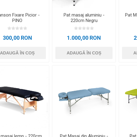
nson Fixare Picior -
Pat masaj aluminiu -
Pat M
PINO
220cm Negru
300,00 RON
1.000,00 RON
2
ADAUGĂ ÎN COȘ
ADAUGĂ ÎN COȘ
A
 masaj lemn - 220cm
Pat Masaj din Aluminiu -
Pat