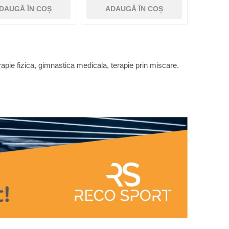
DAUGĂ ÎN COȘ
ADAUGĂ ÎN COȘ
apie fizica, gimnastica medicala, terapie prin miscare.