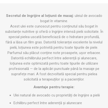
Secretul de îngrijire al loțiunii de masaj:
uleiul de avocado
bogat în vitamine.
Acest ulei este cunoscut pentru conținutul său bogat în
substanțe nutritive și oferă o îngrijire intensă pielii solicitate. În
special pielea uscată beneficiază de o hidratare profundă,
fără a lăsa un film gras. Datorită toleranței excelente la nivelul
pielii, loțiunea este potrivită pentru toate tipurile de piele.
Parfumul său plăcut conține note proaspete, ușor erbacee.
Datorită echilibrului perfect între aderență și alunecare,
loțiunea este optimizată pentru toate tipurile de utilizare
profesională — de la aplicări punctuale până la masaje pe
suprafețe mari. A fost dezvoltată special pentru pielea
solicitată a terapeuților și a pacienților.
Avantaje pentru terapie:
Ulei natural de avocado cu proprietăți de îngrijire a pielii
Echilibru perfect între aderență și alunecare