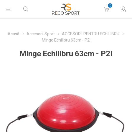
0
Acasă
Accesorii Sport
ACCESORII PENTRU ECHILIBRU
Minge Echilibru 63cm - P2I
Minge Echilibru 63cm - P2I