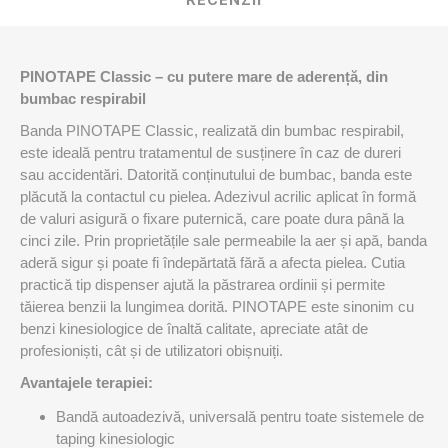
RECENZII
PINOTAPE Classic – cu putere mare de aderență, din
bumbac respirabil
Banda PINOTAPE Classic, realizată din bumbac respirabil,
este ideală pentru tratamentul de susținere în caz de dureri
sau accidentări. Datorită conținutului de bumbac, banda este
plăcută la contactul cu pielea. Adezivul acrilic aplicat în formă
de valuri asigură o fixare puternică, care poate dura până la
cinci zile. Prin proprietățile sale permeabile la aer și apă, banda
aderă sigur și poate fi îndepărtată fără a afecta pielea. Cutia
practică tip dispenser ajută la păstrarea ordinii și permite
tăierea benzii la lungimea dorită. PINOTAPE este sinonim cu
benzi kinesiologice de înaltă calitate, apreciate atât de
profesioniști, cât și de utilizatori obișnuiți.
Avantajele terapiei:
Bandă autoadezivă, universală pentru toate sistemele de
taping kinesiologic