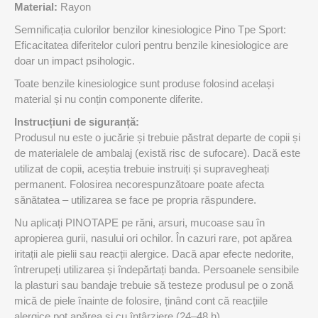
Material:
Rayon
Semnificația culorilor benzilor kinesiologice Pino Tpe Sport:
Eficacitatea diferitelor culori pentru benzile kinesiologice are
doar un impact psihologic.
Toate benzile kinesiologice sunt produse folosind același
material și nu conțin componente diferite.
Instrucțiuni de siguranță:
Produsul nu este o jucărie și trebuie păstrat departe de copii și
de materialele de ambalaj (există risc de sufocare). Dacă este
utilizat de copii, aceștia trebuie instruiți și supravegheați
permanent. Folosirea necorespunzătoare poate afecta
sănătatea – utilizarea se face pe propria răspundere.
Nu aplicați PINOTAPE pe răni, arsuri, mucoase sau în
apropierea gurii, nasului ori ochilor. În cazuri rare, pot apărea
iritații ale pielii sau reacții alergice. Dacă apar efecte nedorite,
întrerupeți utilizarea și îndepărtați banda. Persoanele sensibile
la plasturi sau bandaje trebuie să testeze produsul pe o zonă
mică de piele înainte de folosire, ținând cont că reacțiile
alergice pot apărea și cu întârziere (24–48 h).