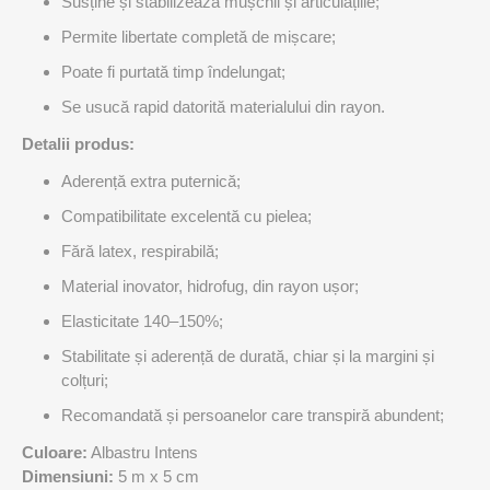
Susține și stabilizează mușchii și articulațiile;
Permite libertate completă de mișcare;
Poate fi purtată timp îndelungat;
Se usucă rapid datorită materialului din rayon.
Detalii produs:
Aderență extra puternică;
Compatibilitate excelentă cu pielea;
Fără latex, respirabilă;
Material inovator, hidrofug, din rayon ușor;
Elasticitate 140–150%;
Stabilitate și aderență de durată, chiar și la margini și
colțuri;
Recomandată și persoanelor care transpiră abundent;
Culoare:
Albastru Intens
Dimensiuni:
5 m x 5 cm