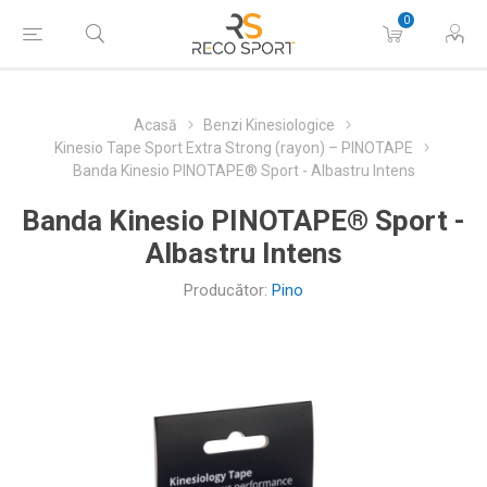
0
Acasă
Benzi Kinesiologice
Kinesio Tape Sport Extra Strong (rayon) – PINOTAPE
Banda Kinesio PINOTAPE® Sport - Albastru Intens
Banda Kinesio PINOTAPE® Sport -
Albastru Intens
Producător:
Pino