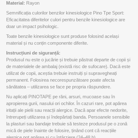
Material:
Rayon
Semnificația culorilor benzilor kinesiologice Pino Tpe Sport:
Eficacitatea diferitelor culori pentru benzile kinesiologice are
doar un impact psihologic.
Toate benzile kinesiologice sunt produse folosind același
material și nu conțin componente diferite.
Instrucțiuni de siguranță:
Produsul nu este o jucărie și trebuie păstrat departe de copii și
de materialele de ambalaj (există risc de sufocare). Dacă este
utilizat de copii, aceștia trebuie instruiți și supravegheați
permanent. Folosirea necorespunzătoare poate afecta
sănătatea – utilizarea se face pe propria răspundere.
Nu aplicați PINOTAPE pe răni, arsuri, mucoase sau în
apropierea gurii, nasului ori ochilor. În cazuri rare, pot apărea
iritații ale pielii sau reacții alergice. Dacă apar efecte nedorite,
întrerupeți utilizarea și îndepărtați banda. Persoanele sensibile
la plasturi sau bandaje trebuie să testeze produsul pe o zonă
mică de piele înainte de folosire, ținând cont că reacțiile
alergice pot apărea și cu întârziere (24–48 h).