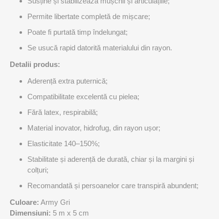
Susține și stabilizează mușchii și articulațiile;
Permite libertate completă de mișcare;
Poate fi purtată timp îndelungat;
Se usucă rapid datorită materialului din rayon.
Detalii produs:
Aderență extra puternică;
Compatibilitate excelentă cu pielea;
Fără latex, respirabilă;
Material inovator, hidrofug, din rayon ușor;
Elasticitate 140–150%;
Stabilitate și aderență de durată, chiar și la margini și
colțuri;
Recomandată și persoanelor care transpiră abundent;
Culoare:
Army Gri
Dimensiuni:
5 m x 5 cm