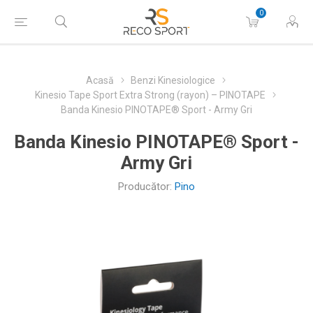
0
Acasă
Benzi Kinesiologice
Kinesio Tape Sport Extra Strong (rayon) – PINOTAPE
Banda Kinesio PINOTAPE® Sport - Army Gri
Banda Kinesio PINOTAPE® Sport -
Army Gri
Producător:
Pino