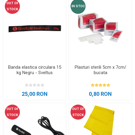
OUT OF
IN STOC
STOCK
Banda elastica circulara 15
Plasturi sterili 5cm x 7cm/
kg Negru - Sveltus
bucata
25,00 RON
0,80 RON
OUT OF
OUT OF
STOCK
STOCK