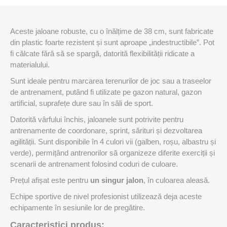
Aceste jaloane robuste, cu o înălțime de 38 cm, sunt fabricate
din plastic foarte rezistent și sunt aproape „indestructibile”. Pot
fi călcate fără să se spargă, datorită flexibilității ridicate a
materialului.
Sunt ideale pentru marcarea terenurilor de joc sau a traseelor
de antrenament, putând fi utilizate pe gazon natural, gazon
artificial, suprafețe dure sau în săli de sport.
Datorită vârfului închis, jaloanele sunt potrivite pentru
antrenamente de coordonare, sprint, sărituri și dezvoltarea
agilității. Sunt disponibile în 4 culori vii (galben, roșu, albastru și
verde), permițând antrenorilor să organizeze diferite exerciții și
scenarii de antrenament folosind coduri de culoare.
Prețul afișat este pentru
un singur jalon
, în culoarea aleasă.
Echipe sportive de nivel profesionist utilizează deja aceste
echipamente în sesiunile lor de pregătire.
Caracteristici produs: