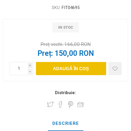
SKU:
FIT04695
IN STOC
Preț vechi:
166,00 RON
Preț:
150,00 RON
i
ADAUGĂ ÎN COȘ
h
Distribuie:
DESCRIERE