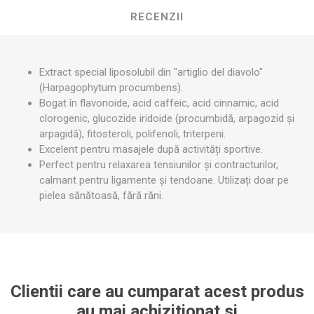
RECENZII
Extract special liposolubil din "artiglio del diavolo"
(Harpagophytum procumbens).
Bogat în flavonoide, acid caffeic, acid cinnamic, acid
clorogenic, glucozide iridoide (procumbidă, arpagozid și
arpagidă), fitosteroli, polifenoli, triterpeni.
Excelent pentru masajele după activități sportive.
Perfect pentru relaxarea tensiunilor și contracturilor,
calmant pentru ligamente și tendoane. Utilizați doar pe
pielea sănătoasă, fără răni.
Clientii care au cumparat acest produs
au mai achizitionat si