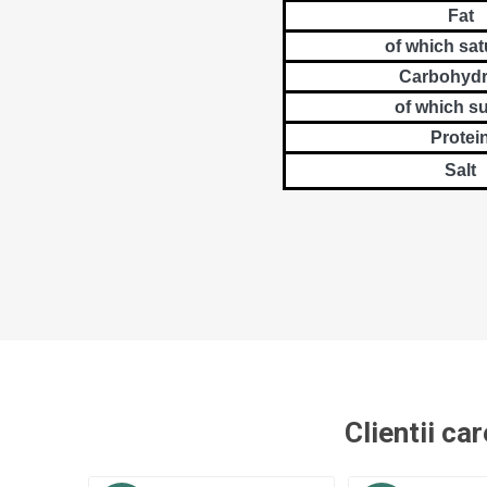
Fat
of which sat
Carbohydr
of which s
Protei
Salt
Clientii ca