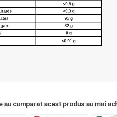
<0,5 g
urates
<0,3 g
ates
91 g
ugars
82 g
n
0 g
<0,01 g
re au cumparat acest produs au mai ach