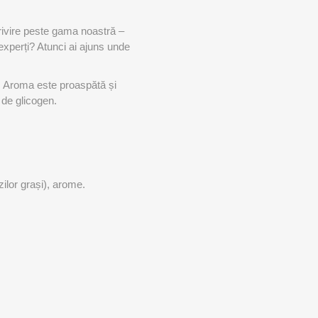
ACCESORII ANTRENAMENT DE
TE
EXTERIOR
 privire peste gama noastră –
experți? Atunci ai ajuns unde
ă. Aroma este proaspătă și
 de glicogen.
ilor grași), arome.