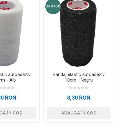
IN STOC
stic autoadeziv
Bandaj elastic autoadeziv
cm - Alb
10cm - Negru
30 RON
8,30 RON
GĂ ÎN COȘ
ADAUGĂ ÎN COȘ