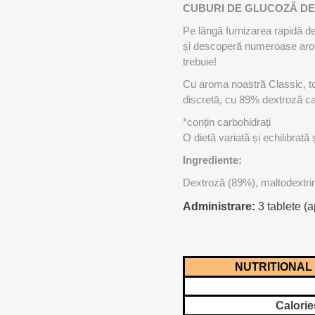
MAGNET
CUBURI DE GLUCOZĂ DE
Pe lângă furnizarea rapidă de 
și descoperă numeroase arome
KINETOT
trebuie!
Cu aroma noastră Classic, tot
discretă, cu 89% dextroză care
*conțin carbohidrați
O dietă variată și echilibrată
Ingrediente:
Dextroză (89%), maltodextrină
Administrare:
3 tablete (a
NUTRITIONAL
Calorie