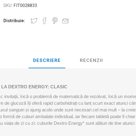
D3TAPE K6.0 – 5CM X 6M
D3TAPE X6.
MANȚA
SKU:
FIT0028833
NDS
RT
MINGI FITNESS SI YOGA
ZI
Distribuie:
RATE COMPRESIE
I - GANTERE -
CROSSFIT AND FITNESS
BĂRI ANTR
ELL - DISCURI
DESCRIERE
RECENZII
INESIOLOGICE
E ȘI MINERALE: ROL
UNET
LASER
SHOCKWAV
 ADVANCE – 5CM X
L ÎN PERFORMANȚA
L-CARNITINA
ILOR
 LA DEXTRO ENERGY: CLASIC
c invitații, încă o problemă de matematică de rezolvat, încă un moment
e de glucoză îți oferă rapid carbohidrați cu lanț scurt exact atunci câ
fluxul sanguin și ajung acolo unde sunt necesari cel mai mult – la creier
ormă de cuburi ambalate individual, iar fiecare tabletă poate fi chiar
 viața de zi cu zi: cuburile Dextro Energy* sunt alături de tine atunci