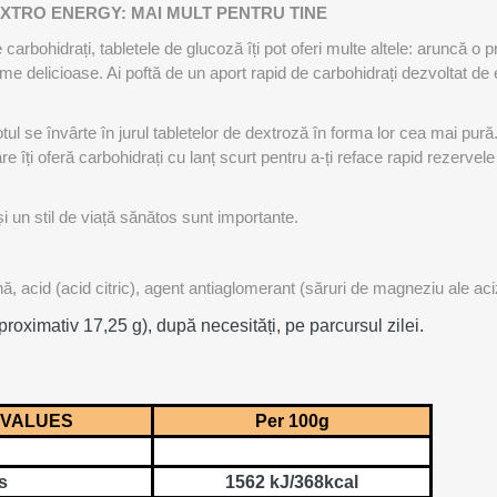
OTERAPIE
SAUNE
ALTE APARA
XTRO ENERGY: MAI MULT PENTRU TINE
carbohidrați, tabletele de glucoză îți pot oferi multe altele: aruncă o
 delicioase. Ai poftă de un aport rapid de carbohidrați dezvoltat de 
ERAPIE
ul se învârte în jurul tabletelor de dextroză în forma lor cea mai pur
 îți oferă carbohidrați cu lanț scurt pentru a-ți reface rapid rezervele
 și un stil de viață sănătos sunt importante.
, acid (acid citric), agent antiaglomerant (săruri de magneziu ale aciz
proximativ 17,25 g), după necesități, pe parcursul zilei.
 VALUES
Per 100g
s
1562 kJ/368kcal