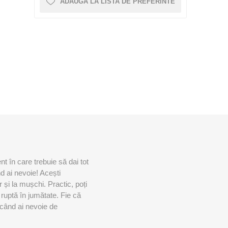
0 – 5CM X 6M
D3TAPE K35 – 5CM X 35M
ADAUGĂ LA LISTA DE PREFERINTE
CRYON X PRO
REBOOTS
ALTE APARATE CRYO
Icebein™ cryo
ENAMENT
ACCESORII ANTRENAMENT
RECOSPORT
SISTEME MONITORIZARE GPS
E
PENTRU ECHIPE
 în care trebuie să dai tot
ACCESORII PENTRU ANTRENORI
nd ai nevoie! Acești
CONURI SI COPETE
 și la mușchi. Practic, poți
 ruptă în jumătate. Fie că
GARDURI ANTRENAMENT
 când ai nevoie de
SCARITE ANTRENAMENT