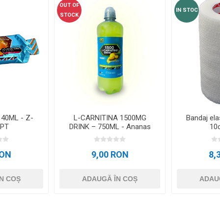
OUT OF
IN STOC
STOCK
40ML - Z-
L-CARNITINA 1500MG
Bandaj ela
PT
DRINK – 750ML - Ananas
10
RON
9,00 RON
8,
N COȘ
ADAUGĂ ÎN COȘ
ADAU