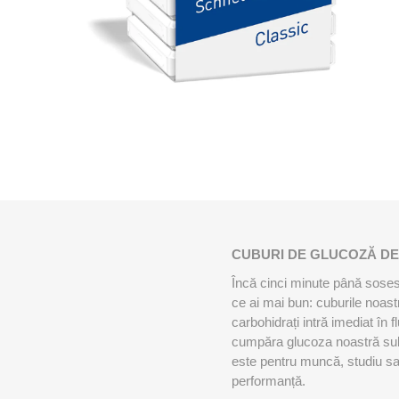
Genti Medicale
PERFOR
MINI BA
RECOSPO
BLAZEPOD
ALTE BEN
Cryopush
Recuperare Sportiva
ALTE APA
GREUTAT
Aparatura
KETTLEB
Porti, Plase si Accesorii
Lazi transport aluminiu
BENZI K
VITAMIN
ULTRAS
STRAPIT
ESENȚIA
5M
SPORTIV
Echipamente si Accesorii Fitness
CUBURI DE GLUCOZĂ DE
Încă cinci minute până soses
ce ai mai bun: cuburile noastr
carbohidrați intră imediat în 
cumpăra glucoza noastră sub f
este pentru muncă, studiu sau
performanță.