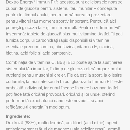
Dextro Energy* Immun Fit°: acestea sunt delicioasele noastre
cuburi de glucoză pentru sistemul tău imunitar – concepute
pentru tot timpul anului, pentru următoarea ta prezentare,
pentru viitorul tău moment sportiv important. Pentru că aici
primești glucoza ta – și mult mai mult. Pentru noi, Immun Fit°
înseamnă: tablete de glucoză plus multivitamine. Astfel, îți poți
furniza corpului carbohidrați rapid disponibili și vitamine
esențiale precum tiamina, riboflavina, vitamina E, niacina,
biotina, acid folic și acid pantotenic.
Combinația de vitamina C, B6 și B12 poate ajuta la susținerea
sistemului tău imunitar, în timp ce glucoza oferă organismului
nutrienți pentru mușchi și creier. Fie că ești la sport, la o ieșire
cu familia, la facultate sau la birou: glucoza ta Immun Fit° este
ambalată individual, iar cubul încape în orice buzunar. Astfel
poți face față oricărei provocări, oricând și oriunde, oferind
performanță exact atunci când este nevoie – și apoi
refăcându-ți energia în mod optim.
Ingrediente:
Dextroză (88%), maltodextrină, acidifiant (acid citric), agent
antiaglomerant (săruri de magneziu ale acizilor grași), aromă,