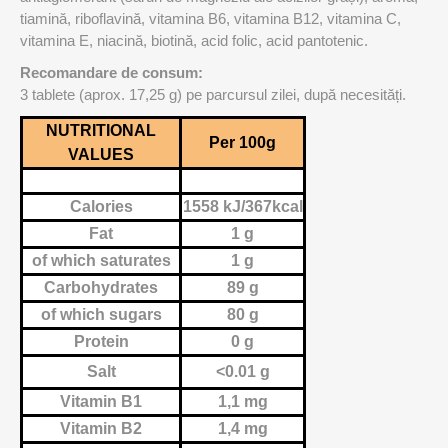
tiamină, riboflavină, vitamina B6, vitamina B12, vitamina C,
vitamina E, niacină, biotină, acid folic, acid pantotenic.
Recomandare de consum:
3 tablete (aprox. 17,25 g) pe parcursul zilei, după necesități.
NUTRITIONAL
Per 100g
VALUES
Calories
1558 kJ/367kcal
Fat
1 g
of which saturates
1 g
Carbohydrates
89 g
of which sugars
80 g
Protein
0 g
Salt
<0.01 g
Vitamin B1
1,1 mg
Vitamin B2
1,4 mg