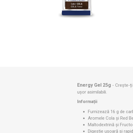
Genti Medicale
PERFOR
MINI BA
RECOSPO
BLAZEPOD
ALTE BEN
Cryopush
Recuperare Sportiva
ALTE APA
GREUTAT
Aparatura
KETTLEB
Porti, Plase si Accesorii
Lazi transport aluminiu
BENZI K
VITAMIN
ULTRAS
STRAPIT
ESENȚIA
5M
SPORTIV
Echipamente si Accesorii Fitness
Energy Gel 25g
- Crește-ți
ușor asimilabili.
Informații
Furnizează 16 g de carb
Aromele Cola și Red Be
Maltodextrină și Fructo
Digestie ușoară și rapid