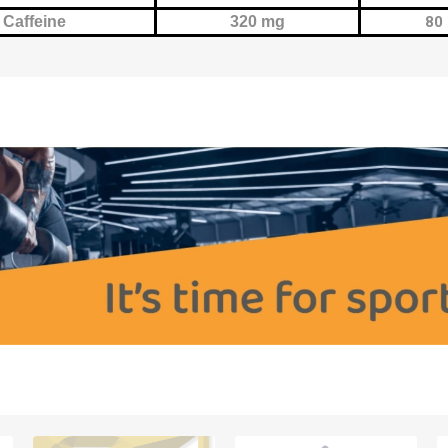
Caffeine
320 mg
80