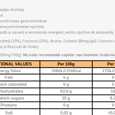
OTERAPIE
SAUNE
ALTE APARA
pției efortului.
ea.
sconfortului gastrointestinal.
ERAPIE
irea performanței sportive.
pidă și ușoară a necesarului energetic pentru sportivii de anduranță, f
trină (33%), Fructoză (33%), Arome, Cofeină (80mg/gel), Corector de 
u și Benzoat de Sodiu).
 (320mg/100g).
Nu este recomandat copiilor sau femeilor însărcin
TIONAL VALUES
Per 100g
Per
nergy Value
1086kJ/256Kcal
272kJ/
Fats
0 g
0
hich saturated
0 g
0
rbohydrates
63,9 g
16
which sugars
35 g
8,
Proteins
0 g
0
Salt
0,02 g
<0,