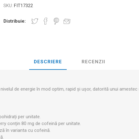
D3TAPE K6.0 – 5CM X 6M
D3TAPE X6.
MANȚA
SKU:
FIT17322
NDS
RT
MINGI FITNESS SI YOGA
ZI
Distribuie:
RATE COMPRESIE
I - GANTERE -
CROSSFIT AND FITNESS
BĂRI ANTR
ELL - DISCURI
DESCRIERE
RECENZII
INESIOLOGICE
E ȘI MINERALE: ROL
UNET
LASER
SHOCKWAV
 ADVANCE – 5CM X
L ÎN PERFORMANȚA
L-CARNITINA
ILOR
 nivelul de energie în mod optim, rapid și ușor, datorită unui amestec
ohidrați per unitate.
rry conțin 80 mg de cofeină per unitate.
ză în varianta cu cofeină.
ă.