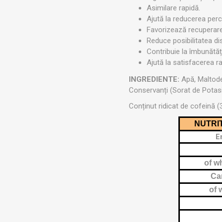
MAGNET
Asimilare rapidă.
Ajută la reducerea perce
Favorizează recuperar
Reduce posibilitatea di
KINETOT
Contribuie la îmbunătăț
Ajută la satisfacerea ra
INGREDIENTE:
Apă, Maltodex
Conservanți (Sorat de Potasi
Conținut ridicat de cofeină
NUTRI
E
of w
Ca
of 