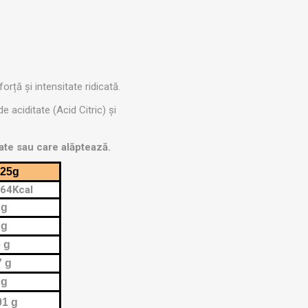
ACCESORII ANTRENAMENT DE
TE
EXTERIOR
orță și intensitate ridicată.
aciditate (Acid Citric) și
ate sau care alăptează.
 25g
64Kcal
 g
 g
 g
7 g
 g
01 g