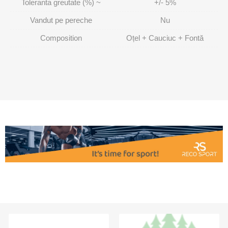
Toleranta greutate (%) ~
+/- 5%
Vandut pe pereche
Nu
Composition
Oțel + Cauciuc + Fontă