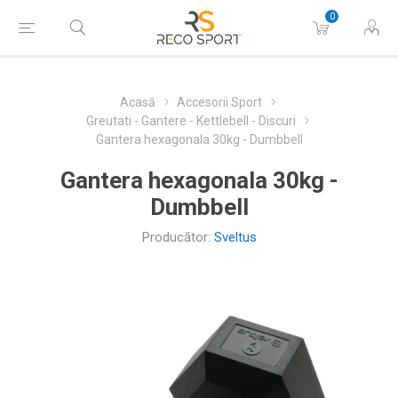
0
Acasă
Accesorii Sport
Greutati - Gantere - Kettlebell - Discuri
Gantera hexagonala 30kg - Dumbbell
Gantera hexagonala 30kg -
Dumbbell
Producător:
Sveltus