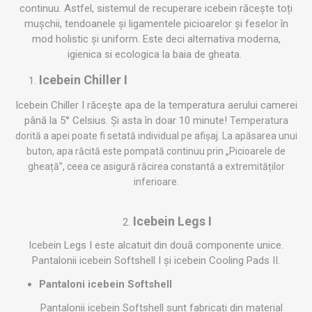
continuu. Astfel, sistemul de recuperare icebein răcește toți
mușchii, tendoanele și ligamentele picioarelor și feselor în
mod holistic și uniform. Este deci alternativa moderna,
igienica si ecologica la baia de gheata.
Icebein Chiller I
Icebein Chiller I răcește apa de la temperatura aerului camerei
până la 5° Celsius. Și asta în doar 10 minute!
Temperatura
dorită a apei poate fi setată individual pe afișaj. La apăsarea unui
buton, apa răcită este pompată continuu prin „Picioarele de
gheață”, ceea ce asigură răcirea constantă a extremităților
inferioare.
Icebein Legs I
2.
Icebein Legs I este alcatuit din două componente unice.
Pantalonii icebein Softshell I și icebein Cooling Pads II.
Pantaloni icebein Softshell
Pantalonii icebein Softshell sunt fabricați din material