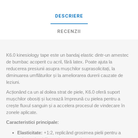
DESCRIERE
RECENZII
K6.0 kinesiology tape este un bandaj elastic dintr-un amestec
de bumbac acoperit cu acril, fără latex. Poate ajuta la
reducerea presiunii asupra mușchilor suprasolicitați, la
diminuarea umflăturilor și la ameliorarea durerii cauzate de
leziuni.
Acționând ca un al doilea strat de piele, K6.0 oferă suport
mușchilor obosiți și lucrează împreună cu pielea pentru a
crește fluxul sanguin și a accelera procesul de vindecare în
zonele aplicate.
Caracteristici principale:
Elasticitate:
+1:2, replicând grosimea pielii pentru a