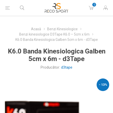
0
Acasă
Benzi Kinesiologice
Benzi kinesiologice D3Tape K6.0 – 5cm x 6m
K6.0 Banda Kinesiologica Galben 5cm x 6m - d3Tape
K6.0 Banda Kinesiologica Galben
5cm x 6m - d3Tape
Producător:
d3tape
- 13%