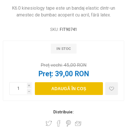
K6.0 kinesiology tape este un bandaj elastic dintr-un
amestec de bumbac acoperit cu acril, fără latex.
SKU:
FIT90741
IN STOC
Preț vechi:
45,00 RON
Preț:
39,00 RON
i
ADAUGĂ ÎN COȘ
h
Distribuie: