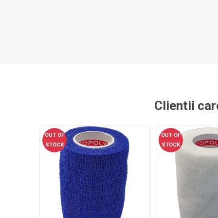
Clientii ca
OUT OF
OUT OF
STOCK
STOCK