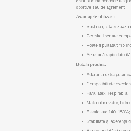
chiar și după perioade lungi de
MAGNET
sportive sau de agrement.
Avantajele utilizării:
KINETOT
Susține și stabilizează m
Permite libertate comp
Poate fi purtată timp în
Se usucă rapid datorită 
Detalii produs:
Aderență extra puternic
Compatibilitate excelen
Fără latex, respirabilă;
Material inovator, hidro
Elasticitate 140–150%;
Stabilitate și aderență d
Recomandată și persoan