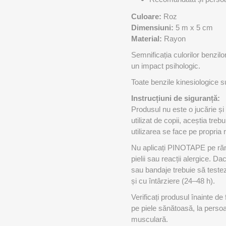
Culoare:
Roz
Dimensiuni:
5 m x 5 cm
Material:
Rayon
Semnificația culorilor benzilo
un impact psihologic.
Toate benzile kinesiologice s
Instrucțiuni de siguranță:
Produsul nu este o jucărie și
utilizat de copii, aceștia tr
utilizarea se face pe propria
Nu aplicați PINOTAPE pe răni, 
pielii sau reacții alergice. Da
sau bandaje trebuie să testez
și cu întârziere (24–48 h).
Verificați produsul înainte de 
pe piele sănătoasă, la perso
musculară.