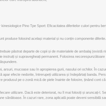
r kinesiologice Pino Tpe Sport: Eficacitatea diferitelor culori pentru be
unt produse folosind același material și nu conțin componente diferite
 trebuie păstrat departe de copii și de materialele de ambalaj (există 
ebuie instruiți și supravegheați permanent. Folosirea necorespunzătoar
 răspundere.
arsuri, mucoase sau în apropierea gurii, nasului ori ochilor. În cazuri r
că apar efecte nedorite, întrerupeți utilizarea și îndepărtați banda. Pers
e produsul pe o zonă mică de piele înainte de folosire, ținând cont că 
fiecare utilizare. Dacă este deteriorat, nu îl mai folosiți și aruncați-l.
ane sănătoase. În cazuri rare, zona aplicată poate deveni sensibilă s