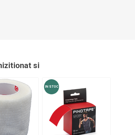
izitionat si
IN STOC