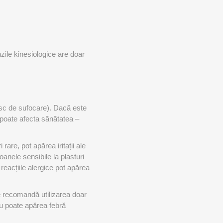
nzile kinesiologice are doar
.
risc de sufocare). Dacă este
e poate afecta sănătatea –
are, pot apărea iritații ale
oanele sensibile la plasturi
reacțiile alergice pot apărea
 Se recomandă utilizarea doar
au poate apărea febră