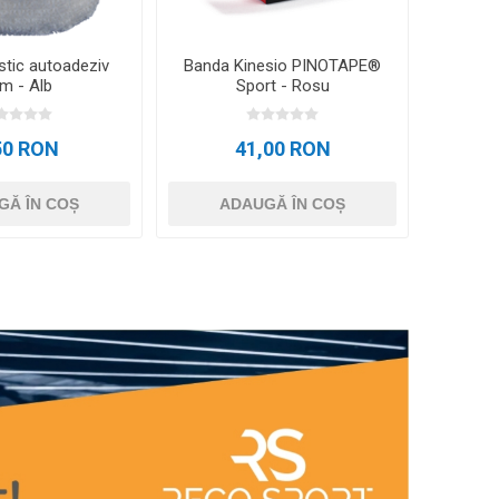
stic autoadeziv
Banda Kinesio PINOTAPE®
m - Alb
Sport - Rosu
50 RON
41,00 RON
GĂ ÎN COȘ
ADAUGĂ ÎN COȘ