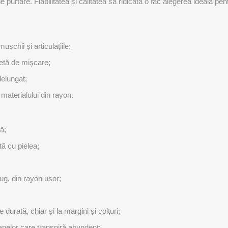
 purtare. Fiabilitatea și calitatea sa ridicată o fac alegerea ideală pentr
OTERAPIE
SAUNE
ALTE APARA
ERAPIE
ușchii și articulațiile;
letă de mișcare;
delungat;
materialului din rayon.
ă;
tă cu pielea;
fug, din rayon ușor;
e durată, chiar și la margini și colțuri;
elor care transpiră abundent;