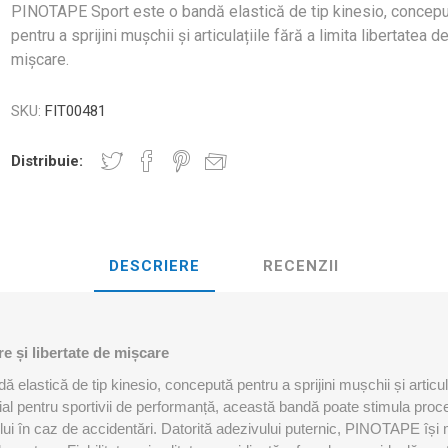
D3TAPE K6.0 – 5CM X 6M
D3TAPE X6.
PINOTAPE Sport este o bandă elastică de tip kinesio, concep
MANȚA
NDS
RT
MINGI FITNESS SI YOGA
pentru a sprijini mușchii și articulațiile fără a limita libertatea d
ZI
mișcare.
RATE COMPRESIE
SKU:
FIT00481
I - GANTERE -
CROSSFIT AND FITNESS
BĂRI ANTR
ELL - DISCURI
Distribuie:
INESIOLOGICE
E ȘI MINERALE: ROL
UNET
LASER
SHOCKWAV
 ADVANCE – 5CM X
L ÎN PERFORMANȚA
L-CARNITINA
ILOR
DESCRIERE
RECENZII
 și libertate de mișcare
astică de tip kinesio, concepută pentru a sprijini mușchii și articulați
al pentru sportivii de performanță, această bandă poate stimula proc
ui în caz de accidentări. Datorită adezivului puternic, PINOTAPE își