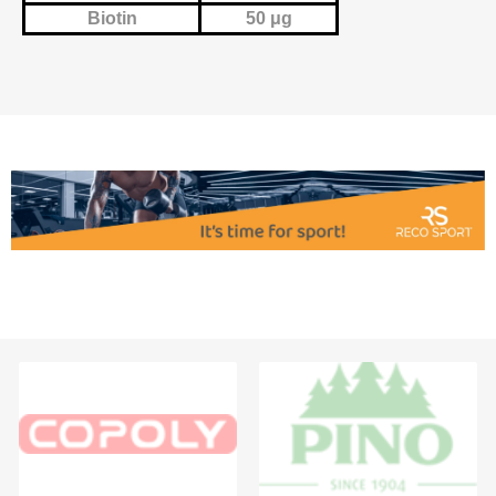
Biotin
50 μg