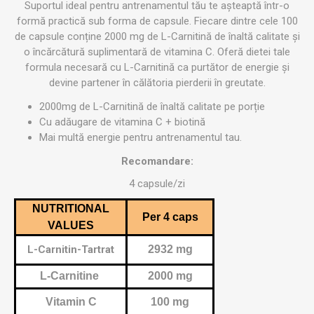
Suportul ideal pentru antrenamentul tău te așteaptă într-o
formă practică sub forma de capsule. Fiecare dintre cele 100
de capsule conține 2000 mg de L-Carnitină de înaltă calitate și
o încărcătură suplimentară de vitamina C. Oferă dietei tale
formula necesară cu L-Carnitină ca purtător de energie și
devine partener în călătoria pierderii în greutate.
2000mg de L-Carnitină de înaltă calitate pe porție
Cu adăugare de vitamina C + biotină
Mai multă energie pentru antrenamentul tau.
Recomandare:
4 capsule/zi
NUTRITIONAL
Per 4 caps
VALUES
L-Carnitin-Tartrat
2932 mg
L-Carnitine
2000 mg
Vitamin C
100 mg