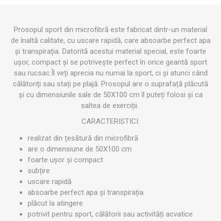
Prosopul sport din microfibră este fabricat dintr-un material
de înaltă calitate, cu uscare rapidă, care absoarbe perfect apa
și transpirația. Datorită acestui material special, este foarte
ușor, compact și se potrivește perfect în orice geantă sport
sau rucsac.Îl veți aprecia nu numai la sport, ci și atunci când
călătoriți sau stați pe plajă. Prosopul are o suprafață plăcută
și cu dimensiunile sale de 50X100 cm îl puteți folosi și ca
saltea de exerciții.
CARACTERISTICI:
realizat din țesătură din microfibră
are o dimensiune de 50X100 cm
foarte ușor și compact
subțire
uscare rapidă
absoarbe perfect apa și transpirația
plăcut la atingere
potrivit pentru sport, călătorii sau activități acvatice