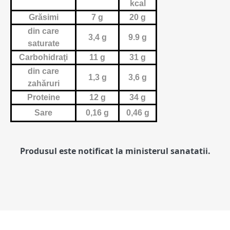
kcal
Grăsimi
7 g
20 g
din care
3,4 g
9.9 g
saturate
Carbohidraţi
11 g
31 g
din care
1,3 g
3,6 g
zahăruri
Proteine
12 g
34 g
Sare
0,16 g
0,46 g
Produsul este notificat la ministerul sanatatii.