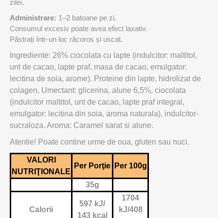
zilei.
Administrare:
1–2 batoane pe zi.
Consumul excesiv poate avea efect laxativ.
Păstrați într-un loc răcoros și uscat.
Ingrediente: 26% ciocolata cu lapte (indulcitor: maltitol,
unt de cacao, lapte praf, masa de cacao, emulgator:
lecitina de soia, arome). Proteine din lapte, hidrolizat de
colagen, Umectant: glicerina, alune 6,5%, ciocolata
(indulcitor maltitol, unt de cacao, lapte praf integral,
emulgator: lecitina din soia, aroma naturala), indulcitor-
sucraloza. Aroma: Caramel sarat si alune.
Atentie! Poate contine urme de oua, gluten sau nuci.
VALORI
Per Porţie
Per 100g
NUTRIŢIONALE
35g
1704
597 kJ/
Calorii
kJ/408
143 kcal