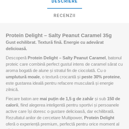
DESCRIERE
RECENZII
Protein Delight – Salty Peanut Caramel 35g
Gust echilibrat. Textură fină. Energie cu adevărat
delicioasă.
Descoperă
Protein Delight – Salty Peanut Caramel
, batonul
proteic care combină perfect gustul intens de caramel sărat cu
aroma bogată de alune și stratul fin de ciocolată. Cu o
umplutură moale
, o textură crocantă și
peste 30% proteine
,
este gustarea ideală pentru refacere musculară și energie
zilnică.
Fiecare baton are
mai puțin de 1,5 g de zahăr
și sub
150 de
calorii
, fiind alegerea inteligentă pentru sportivi și persoanele
active care își doresc o gustare delicioasă, dar echilibrată.
Rezultatul anilor de cercetare Multipower,
Protein Delight
oferă o experiență premium, perfectă pentru orice moment al