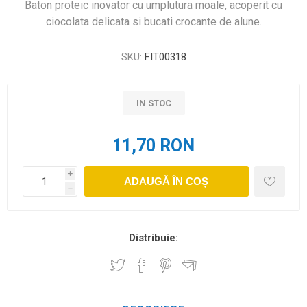
Baton proteic inovator cu umplutura moale, acoperit cu
ciocolata delicata si bucati crocante de alune.
SKU:
FIT00318
IN STOC
11,70 RON
i
ADAUGĂ ÎN COȘ
h
Distribuie: