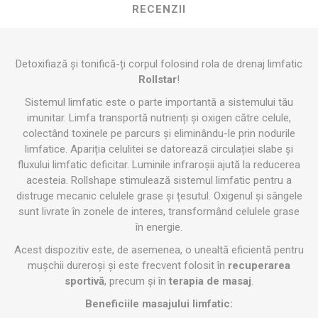
RECENZII
Detoxifiază și tonifică-ți corpul folosind rola de drenaj limfatic
Rollstar
!
Sistemul limfatic este o parte importantă a sistemului tău
imunitar. Limfa transportă nutrienți și oxigen către celule,
colectând toxinele pe parcurs și eliminându-le prin nodurile
limfatice. Apariția celulitei se datorează circulației slabe și
fluxului limfatic deficitar. Luminile infraroșii ajută la reducerea
acesteia. Rollshape stimulează sistemul limfatic pentru a
distruge mecanic celulele grase și țesutul. Oxigenul și sângele
sunt livrate în zonele de interes, transformând celulele grase
în energie.
Acest dispozitiv este, de asemenea, o unealtă eficientă pentru
mușchii dureroși și este frecvent folosit în
recuperarea
sportivă
, precum și în
terapia de masaj
.
Beneficiile masajului limfatic: