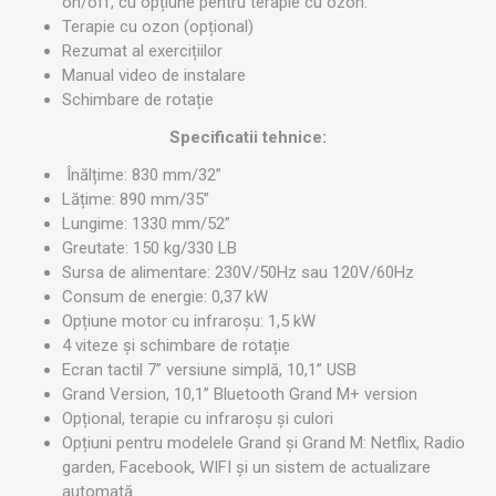
on/off, cu opțiune pentru terapie cu ozon.
Terapie cu ozon (opțional)
Rezumat al exercițiilor
Manual video de instalare
Schimbare de rotație
Specificatii tehnice:
Înălțime: 830 mm/32”
Lățime: 890 mm/35”
Lungime: 1330 mm/52”
Greutate: 150 kg/330 LB
Sursa de alimentare: 230V/50Hz sau 120V/60Hz
Consum de energie: 0,37 kW
Opțiune motor cu infraroșu: 1,5 kW
4 viteze și schimbare de rotație
Ecran tactil 7” versiune simplă, 10,1” USB
Grand Version, 10,1” Bluetooth Grand M+ version
Opțional, terapie cu infraroșu și culori
Opțiuni pentru modelele Grand și Grand M: Netflix, Radio
garden, Facebook, WIFI și un sistem de actualizare
automată.