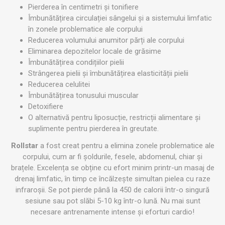
Pierderea în centimetri și tonifiere
Îmbunătățirea circulației sângelui și a sistemului limfatic
în zonele problematice ale corpului
Reducerea volumului anumitor părți ale corpului
Eliminarea depozitelor locale de grăsime
Îmbunătățirea condițiilor pielii
Strângerea pielii și îmbunătățirea elasticității pielii
Reducerea celulitei
Îmbunătățirea tonusului muscular
Detoxifiere
O alternativă pentru liposucție, restricții alimentare și
suplimente pentru pierderea în greutate.
Rollstar
a fost creat pentru a elimina zonele problematice ale
corpului, cum ar fi șoldurile, fesele, abdomenul, chiar și
brațele. Excelența se obține cu efort minim printr-un masaj de
drenaj limfatic, în timp ce încălzește simultan pielea cu raze
infraroșii. Se pot pierde până la 450 de calorii într-o singură
sesiune sau pot slăbi 5-10 kg într-o lună. Nu mai sunt
necesare antrenamente intense și eforturi cardio!