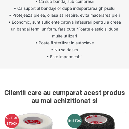
•
Ca sub bandaj sub compresii
•
Ca suport al bandajelor dupa indepartarea ghipsului
•
Protejeaza pielea, o lasa sa respire, evita macerarea pielii
•
Economic, sunt suficiente cateva infasurari pentru a creea
un bandaj ferm, uniform, fara cute *Foarte elastic si dupa
multe utilizari
•
Poate fi sterilizat in autoclave
•
Nu se desira
•
Este impermeabil
Clientii care au cumparat acest produs
au mai achizitionat si
OUT OF
IN STOC
STOCK