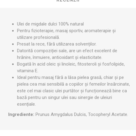
Ulei de migdale dulci 100% natural
Pentru fizioterapie, masaj sportiv, aromaterapie și
utilizare profesională.
Presat la rece, fără utilizarea solvenților.
Datorită compoziției sale, are un efect excelent de
hrănire, înmuiere, antioxidant și elasticitate.
Bogată în acid oleic și linoleic, fitosteroli și fosfolipide,
vitamina E.
Ideal pentru masaj fără a lăsa pielea grasă, chiar și pe
pielea cea mai sensibilă a copiilor și femeilor însărcinate,
este cel mai clasic ulei purtător și funcționează bine ca
bază pentru un singur ulei sau sinergie de uleiuri
esențiale.
Ingrediente:
Prunus Amygdalus Dulcis, Tocopheryl Acetate.