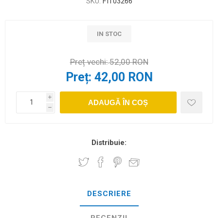
SKU:
FIT03266
IN STOC
Preț vechi:
52,00 RON
Preț:
42,00 RON
i
ADAUGĂ ÎN COȘ
h
Distribuie:
DESCRIERE
RECENZII