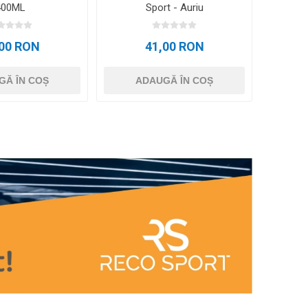
400ML
Sport - Auriu
,00 RON
41,00 RON
GĂ ÎN COȘ
ADAUGĂ ÎN COȘ