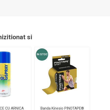
ACCESORII ANTRENAMENT DE
TE
EXTERIOR
izitionat si
IN STOC
CE CU ARNICA
Banda Kinesio PINOTAPE®