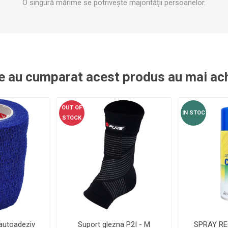
O singură mărime se potrivește majorității persoanelor.
OTERAPIE
SAUNE
ALTE APARA
ERAPIE
re au cumparat acest produs au mai ach
OUT OF
IN STOC
STOCK
 autoadeziv
Suport glezna P2I - M
SPRAY RE