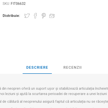
D3TAPE K6.0 – 5CM X 6M
D3TAPE X6.
MANȚA
SKU:
FIT06632
NDS
RT
MINGI FITNESS SI YOGA
ZI
Distribuie:
RATE COMPRESIE
I - GANTERE -
CROSSFIT AND FITNESS
BĂRI ANTR
ELL - DISCURI
INESIOLOGICE
E ȘI MINERALE: ROL
UNET
LASER
SHOCKWAV
 ADVANCE – 5CM X
L ÎN PERFORMANȚA
L-CARNITINA
ILOR
DESCRIERE
RECENZII
 din neopren oferă un suport ușor și stabilizează articulația încheiet
noi leziuni și ajută la scurtarea perioadei de recuperare a unei leziuni
l de căldură al neoprenului asigură faptul că articulația nu se răcește