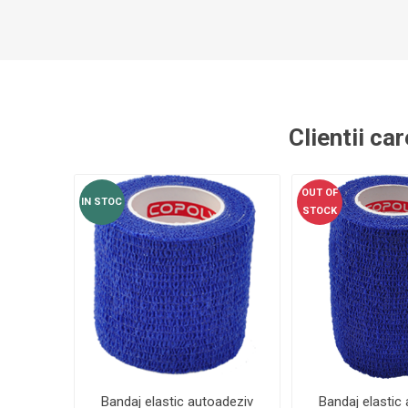
MAGNET
KINETOT
Clientii ca
OUT OF
IN STOC
STOCK
Bandaj elastic autoadeziv
Bandaj elastic