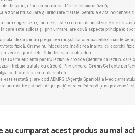
OTERAPIE
SAUNE
ALTE APARA
urile de sport, efort muscular și stări de tensiune fizică;
 a zonei musculare și articulare tratate, pentru a evita incidentele fi
pă cum sugerează și numele, este o cremă de încălzire. Este un vasod
ERAPIE
în care este aplicat și, prin urmare, are două aspecte principale: sport
rmulă ideală pentru pregătirea mușchilor și articulațiilor înainte de a
ivitate fizică. Crema nu înlocuiește încălzirea înainte de exerciții fiz
a prevenirea posibilelor întinderi sau contracturi.
ste foarte eficientă pentru leziunile cronice (definite ca leziuni car
ziuni trebuie tratate cu căldură. Prin urmare,
CremyGel
este perfect
lgia, osteoartrita, reumatismul etc.
use este testată și are cod AEMPS (Agenția Spaniolă a Medicamentului
te unul dintre puținele de pe piață care nu înțeapă și nu provoacă irita
re au cumparat acest produs au mai ach