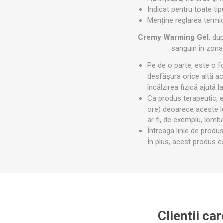
MAGNET
Indicat pentru toate tip
Menține reglarea termică
Cremy Warming Gel
, du
KINETOT
sanguin în zona 
Pe de o parte, este o fo
desfășura orice altă act
încălzirea fizică ajută l
Ca produs terapeutic, e
ore) deoarece aceste le
ar fi, de exemplu, lomba
Întreaga linie de prod
În plus, acest produs es
Clientii ca