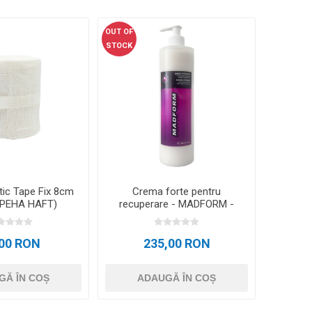
OUT OF
STOCK
tic Tape Fix 8cm
Crema forte pentru
(PEHA HAFT)
recuperare - MADFORM -
500 ml
,00 RON
235,00 RON
GĂ ÎN COȘ
ADAUGĂ ÎN COȘ