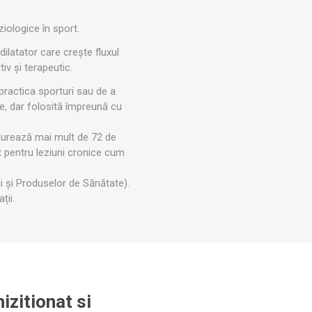
ACCESORII ANTRENAMENT DE
TE
EXTERIOR
ziologice în sport.
ilatator care crește fluxul
iv și terapeutic.
 practica sporturi sau de a
ice, dar folosită împreună cu
e durează mai mult de 72 de
 pentru leziuni cronice cum
 și Produselor de Sănătate).
ții.
izitionat si