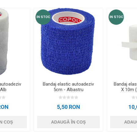
IN STOC
IN STOC
 autoadeziv
Bandaj elastic autoadeziv
Bandaj elas
Alb
5cm - Albastru
X 10m 
RON
5,50 RON
10
N COȘ
ADAUGĂ ÎN COȘ
ADAU