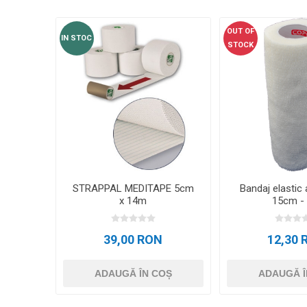
OUT OF
IN STOC
STOCK
STRAPPAL MEDITAPE 5cm
Bandaj elastic
x 14m
15cm - 
39,00 RON
12,30 
ADAUGĂ ÎN COȘ
ADAUGĂ Î