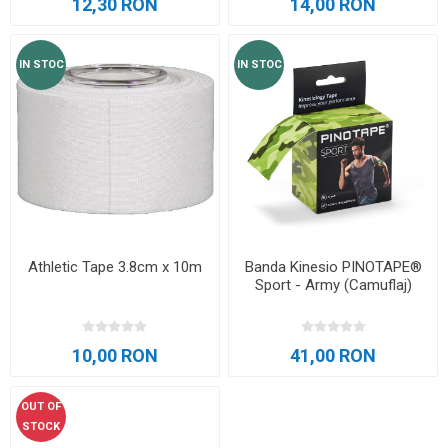
12,30 RON
14,00 RON
IN STOC
IN STOC
Athletic Tape 3.8cm x 10m
Banda Kinesio PINOTAPE®
Sport - Army (Camuflaj)
10,00 RON
41,00 RON
OUT OF
STOCK