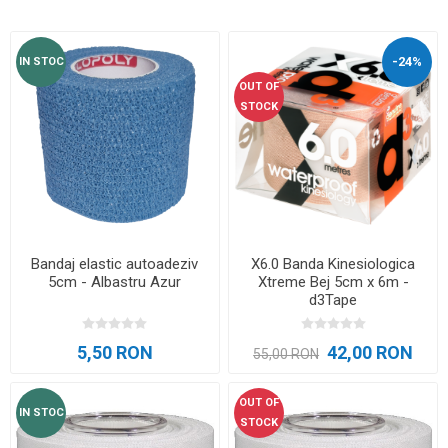
-24%
IN STOC
OUT OF
STOCK
Bandaj elastic autoadeziv
X6.0 Banda Kinesiologica
5cm - Albastru Azur
Xtreme Bej 5cm x 6m -
d3Tape
5,50 RON
42,00 RON
55,00 RON
OUT OF
IN STOC
STOCK