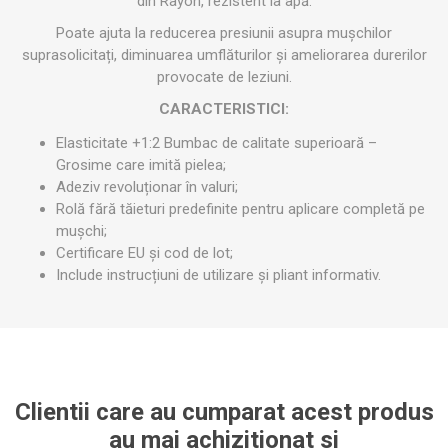
din Rayon, rezistent la apă.
Poate ajuta la reducerea presiunii asupra mușchilor
suprasolicitați, diminuarea umflăturilor și ameliorarea durerilor
provocate de leziuni.
CARACTERISTICI:
Elasticitate +1:2 Bumbac de calitate superioară –
Grosime care imită pielea;
Adeziv revoluționar în valuri;
Rolă fără tăieturi predefinite pentru aplicare completă pe
mușchi;
Certificare EU și cod de lot;
Include instrucțiuni de utilizare și pliant informativ.
Clientii care au cumparat acest produs
au mai achizitionat si