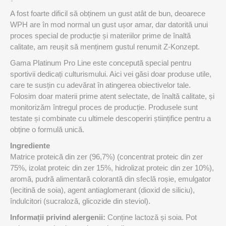
A fost foarte dificil să obținem un gust atât de bun, deoarece
WPH are în mod normal un gust ușor amar, dar datorită unui
proces special de producție și materiilor prime de înaltă
calitate, am reușit să menținem gustul renumit Z-Konzept.
Gama Platinum Pro Line este concepută special pentru
sportivii dedicați culturismului. Aici vei găsi doar produse utile,
care te susțin cu adevărat în atingerea obiectivelor tale.
Folosim doar materii prime atent selectate, de înaltă calitate, și
monitorizăm întregul proces de producție. Produsele sunt
testate și combinate cu ultimele descoperiri științifice pentru a
obține o formulă unică.
Ingrediente
Matrice proteică din zer (96,7%) (concentrat proteic din zer
75%, izolat proteic din zer 15%, hidrolizat proteic din zer 10%),
aromă, pudră alimentară colorantă din sfeclă roșie, emulgator
(lecitină de soia), agent antiaglomerant (dioxid de siliciu),
îndulcitori (sucraloză, glicozide din steviol).
Informații privind alergenii:
Conține lactoză și soia. Pot