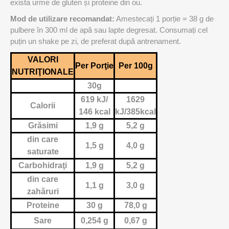
exista urme de gluten și proteine din ou.
Mod de utilizare recomandat:
Amestecați 1 porție = 38 g de
pulbere în 300 ml de apă sau lapte degresat. Consumați cel
puțin un shake pe zi, de preferat după antrenament.
VALORI
Per Porţie
Per 100g
NUTRIŢIONALE
30g
619 kJ/
1629
Calorii
146 kcal
kJ/385kcal
Grăsimi
1,9 g
5,2 g
din care
1,5 g
4,0 g
saturate
Carbohidraţi
1,9 g
5,2 g
din care
1,1 g
3,0 g
zahăruri
Proteine
30 g
78,0 g
Sare
0,254 g
0,67 g