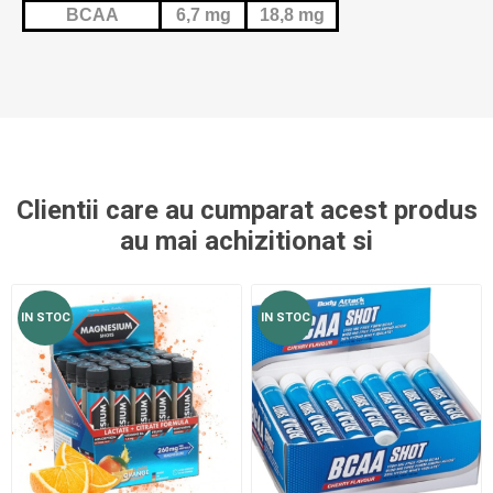
BCAA
6,7 mg
18,8 mg
Clientii care au cumparat acest produs
au mai achizitionat si
IN STOC
IN STOC