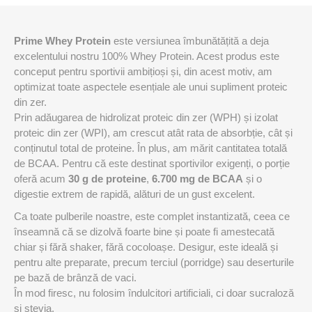
Prime Whey Protein
este versiunea îmbunătățită a deja
excelentului nostru 100% Whey Protein. Acest produs este
conceput pentru sportivii ambițioși și, din acest motiv, am
optimizat toate aspectele esențiale ale unui supliment proteic
din zer.
Prin adăugarea de hidrolizat proteic din zer (WPH) și izolat
proteic din zer (WPI), am crescut atât rata de absorbție, cât și
conținutul total de proteine. În plus, am mărit cantitatea totală
de BCAA. Pentru că este destinat sportivilor exigenți, o porție
oferă acum
30 g de proteine
,
6.700 mg de BCAA
și o
digestie extrem de rapidă, alături de un gust excelent.
Ca toate pulberile noastre, este complet instantizată, ceea ce
înseamnă că se dizolvă foarte bine și poate fi amestecată
chiar și fără shaker, fără cocoloașe. Desigur, este ideală și
pentru alte preparate, precum terciul (porridge) sau deserturile
pe bază de brânză de vaci.
În mod firesc, nu folosim îndulcitori artificiali, ci doar sucraloză
și stevia.