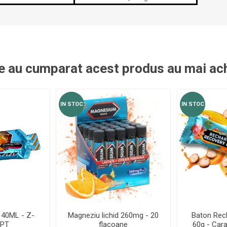
re au cumparat acest produs au mai ach
IN STOC
IN STOC
40ML - Z-
Magneziu lichid 260mg - 20
Baton Rec
PT
flacoane
60g - Car