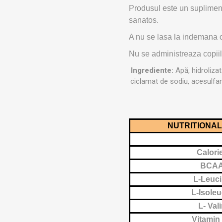
Produsul este un supliment 
sanatos.
A nu se lasa la indemana c
Nu se administreaza copiil
Ingrediente:
Apă, hidrolizat
ciclamat de sodiu, acesulfam 
NUTRITIONA
Calori
BCA
L-Leuc
L-Isoleu
L- Val
Vitamin