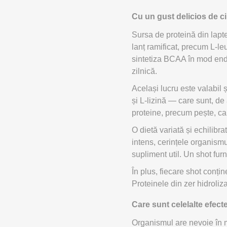
MAGNET
Cu un gust delicios de ci
Sursa de proteină din lapt
KINETOT
lanț ramificat, precum L-l
sintetiza BCAA în mod endog
zilnică.
Același lucru este valabil ș
și L-lizină — care sunt, d
proteine, precum pește, ca
O dietă variată și echilibr
intens, cerințele organismu
supliment util. Un shot fur
În plus, fiecare shot conțin
Proteinele din zer hidroliza
Care sunt celelalte efec
Organismul are nevoie în 