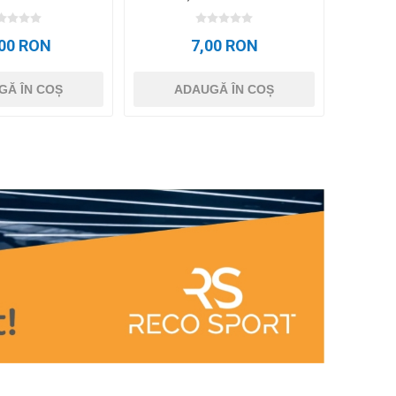
- Z-Kozept
,00 RON
7,00 RON
GĂ ÎN COȘ
ADAUGĂ ÎN COȘ