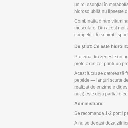
un rol esențial în metaboli
hidrosolubilă nu lipsește 
Combinația dintre vitamina
musculare. Din acest motiv,
competiții. În schimb, sport
De știut: Ce este hidroliz
Proteina din zer este un pr
proteic din zer printr-un p
Acest lucru se datorează f
peptide — lanțuri scurte d
realizat de enzimele diges
nuci) este deja parțial efect
Administrare:
Se recomanda 1-2 portii pe 
A nu se depasi doza zilni