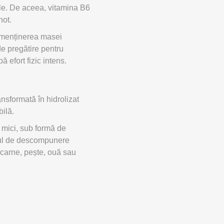
nale. De aceea, vitamina B6
hot.
i menținerea masei
de pregătire pentru
ă efort fizic intens.
ansformată în hidrolizat
bilă.
 mici, sub formă de
esul de descompunere
 carne, pește, ouă sau