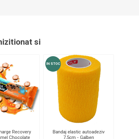
izitionat si
IN STOC
harge Recovery
Bandaj elastic autoadeziv
amel Chocolate
7,5cm - Galben