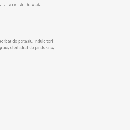
ta si un stil de viata
orbat de potasiu, îndulcitori:
ași, clorhidrat de piridoxină,