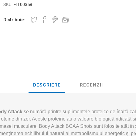
D3TAPE K6.0 – 5CM X 6M
D3TAPE X6.
MANȚA
SKU:
FIT00358
NDS
RT
MINGI FITNESS SI YOGA
ZI
Distribuie:
RATE COMPRESIE
I - GANTERE -
CROSSFIT AND FITNESS
BĂRI ANTR
ELL - DISCURI
INESIOLOGICE
E ȘI MINERALE: ROL
UNET
LASER
SHOCKWAV
 ADVANCE – 5CM X
L ÎN PERFORMANȚA
L-CARNITINA
ILOR
DESCRIERE
RECENZII
ody Attack
se numără printre suplimentele proteice de înaltă cal
oteine din zer. Aceste proteine au o valoare biologică ridicată și
asei musculare. Body Attack BCAA Shots sunt folosite atât în spo
enținerea echilibrului natural al metabolismului energetic și pr