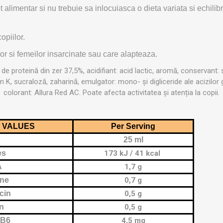
alimentar si nu trebuie sa inlocuiasca o dieta variata si echilibra
opiilor.
or si femeilor insarcinate sau care alapteaza.
 de proteină din zer 37,5%, acidifiant: acid lactic, aromă, conservant: s
K, sucraloză, zaharină, emulgator: mono- și digliceride ale acizilor gr
colorant: Allura Red AC. Poate afecta activitatea și atenția la copii.
L VALUES
Per Serving
25 ml
es
173 kJ / 41 kcal
A
1,7 g
ine
0,7 g
cin
0,5 g
in
0,5 g
 B6
4,5 mg