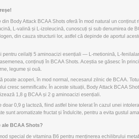
OTERAPIE
SAUNE
ALTE APARA
reșe!
e din Body Attack BCAA Shots oferă în mod natural un conținut r
ERAPIE
eucină, L-valină și L-izoleucină, cunoscuți și sub denumirea d
en, din cauza structurii lor, astfel că depinde de aportul acest
i pentru ceilalți 5 aminoacizi esențiali — L-metionină, L-fenilalan
e asemenea, conținuți în BCAA Shots. Aceștia se găsesc în princi
rne, legume și ouă.
ată poate acoperi, în mod normal, necesarul zilnic de BCAA. Totuși
lui cresc semnificativ. În aceste situații, Body Attack BCAA Sho
nizează 1,8 g BCAA și 2 g aminoacizi esențiali.
e doar 0,9 g lactoză, fiind astfel bine tolerat în cazul unei intole
te sunt aromatizate fructat și îndulcite, pentru a evita gustul amar
te ale BCAA Shots?
mod special de vitamina B6 pentru menținerea echilibrului meta