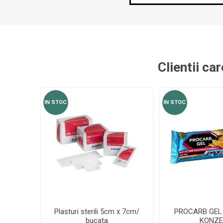
Clientii ca
IN STOC
IN STOC
Plasturi sterili 5cm x 7cm/
PROCARB GEL 
bucata
KONZE