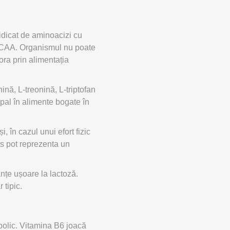
ACCESORII ANTRENAMENT DE
TE
EXTERIOR
idicat de aminoacizi cu
e BCAA. Organismul nu poate
ora prin alimentația
ină, L-treonină, L-triptofan
pal în alimente bogate în
, în cazul unui efort fizic
ts pot reprezenta un
ranțe ușoare la lactoză.
 tipic.
bolic. Vitamina B6 joacă