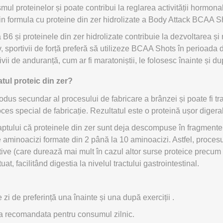
smul proteinelor și poate contribui la reglarea activității hormo
din formula cu proteine din zer hidrolizate a Body Attack BCAA S
 B6 și proteinele din zer hidrolizate contribuie la dezvoltarea ș
 sportivii de forță preferă să utilizeze BCAA Shots în perioada 
ivii de anduranță, cum ar fi maratoniștii, le folosesc înainte și dup
atul proteic din zer?
odus secundar al procesului de fabricare a brânzei și poate fi tr
roces special de fabricație. Rezultatul este o proteină ușor digera
aptului că proteinele din zer sunt deja descompuse în fragmente
e aminoacizi formate din 2 până la 10 aminoacizi. Astfel, proc
tive (care durează mai mult în cazul altor surse proteice precum
uat, facilitând digestia la nivelul tractului gastrointestinal.
zi de preferință una înainte și una după exerciții .
ca recomandata pentru consumul zilnic.