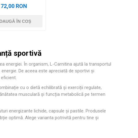
72,00 RON
DAUGĂ ÎN COȘ
anță sportivă
a energiei. În organism, L-Carnitina ajută la transportul
 energie. De aceea este apreciată de sportivi și
eficient.
mbinație cu o dietă echilibrată și exerciții regulate,
sănătatea musculară și funcția metabolică pe termen
uri energizante lichide, capsule și pastile. Produsele
ție optimă. Alege varianta potrivită pentru tine și