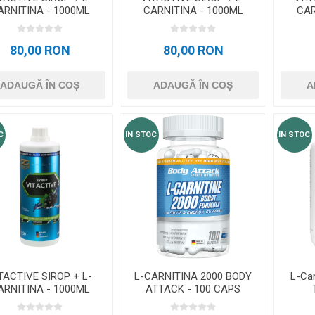
ARNITINA - 1000ML
CARNITINA - 1000ML
CAR
IERSICA-FRUCTUL
PAPAYA
PASIUNII
80,00 RON
80,00 RON
ADAUGĂ ÎN COȘ
ADAUGĂ ÎN COȘ
A
C
IN STOC
IN STOC
TACTIVE SIROP + L-
L-CARNITINA 2000 BODY
L-Car
ARNITINA - 1000ML
ATTACK - 100 CAPS
COACAZE