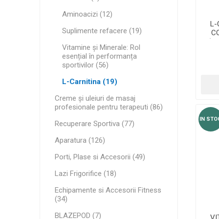
Aminoacizi (12)
L-
Suplimente refacere (19)
C
(C
Vitamine și Minerale: Rol
esențial în performanța
sportivilor (56)
L-Carnitina (19)
Creme și uleiuri de masaj
profesionale pentru terapeuti (86)
IN STO
Recuperare Sportiva (77)
Aparatura (126)
Porti, Plase si Accesorii (49)
Lazi Frigorifice (18)
Echipamente si Accesorii Fitness
(34)
BLAZEPOD (7)
VI