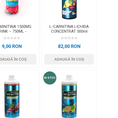
ACCESORII ANTRENAMENT DE
TE
EXTERIOR
ARNITINA 1500MG
L-CARNITINA LICHIDA
RINK – 750ML -
CONCENTRAT 500ml
Merisoare
(CARNIPURE®+ CROM)
9,00 RON
82,00 RON
DAUGĂ ÎN COȘ
ADAUGĂ ÎN COȘ
IN STOC