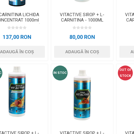
CARNITINA LICHIDA
VITACTIVE SIROP + L-
VITA
ONCENTRAT 1000ml
CARNITINA - 1000ML
CAR
ARNIPURE® + CROM)
ENERGY BOOST
137,00 RON
80,00 RON
ADAUGĂ ÎN COȘ
ADAUGĂ ÎN COȘ
A
OUT OF
C
IN STOC
STOCK
TACTIVE SIROP + L-
VITACTIVE SIROP + L-
VITA