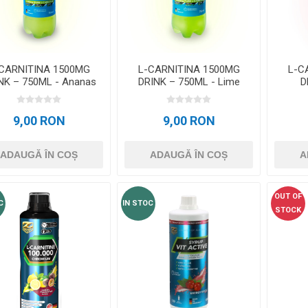
OTERAPIE
SAUNE
ALTE APARA
ERAPIE
CARNITINA 1500MG
L-CARNITINA 1500MG
L-C
NK – 750ML - Ananas
DRINK – 750ML - Lime
D
9,00 RON
9,00 RON
ADAUGĂ ÎN COȘ
ADAUGĂ ÎN COȘ
A
OUT OF
C
IN STOC
STOCK