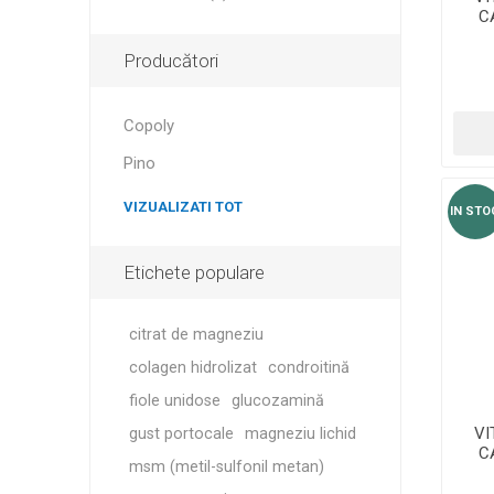
C
P
Producători
Copoly
Pino
VIZUALIZATI TOT
IN STO
Etichete populare
citrat de magneziu
colagen hidrolizat
condroitină
fiole unidose
glucozamină
VI
gust portocale
magneziu lichid
C
msm (metil-sulfonil metan)