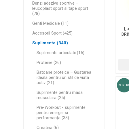
MAGNET
Benzi adezive sportive –
leucoplast sport si tape sport
(78)
Genti Medicale (11)
KINETOT
L-
Accesorii Sport (425)
DRI
Suplimente (340)
Suplimente articulatii (15)
Proteine (26)
Batoane proteice – Gustarea
ideala pentru un stil de viata
activ (21)
IN STO
Suplimente pentru masa
musculara (25)
Pre-Workout - suplimente
pentru energie si
performanța (38)
Creatina (6)