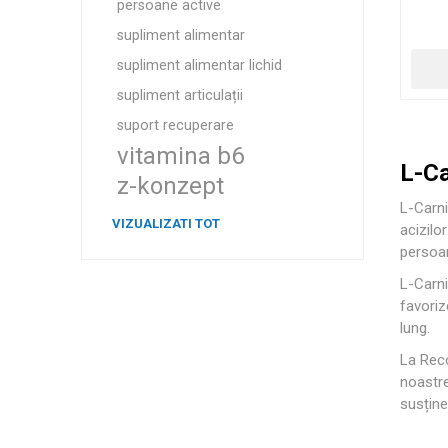
persoane active
supliment alimentar
supliment alimentar lichid
supliment articulații
suport recuperare
vitamina b6
L-Ca
z-konzept
L-Carni
VIZUALIZATI TOT
acizilo
persoan
L-Carni
favoriz
lung.
La Reco
noastre
susține