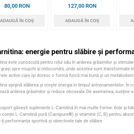
80,00 RON
127,00 RON
ADAUGĂ ÎN COȘ
ADAUGĂ ÎN COȘ
A
rnitina: energie pentru slăbire și perform
tina este cunoscută pentru rolul său în arderea grăsimilor și stimulare
r grași spre mușchi și mitocondrii, unde acestea sunt transformate în
ele active care își doresc o formă fizică mai bună și un metabolism 
tina sprijină slăbirea și crește energia în timpul antrenamentelor. În co
ează arderea grăsimilor și reduce oboseala. De asemenea, susține 
sport găsești suplimente L-Carnitină în mai multe forme: fiole și băut
 conțin L-Carnitină pură (Carnipure®) și vitamine (C, B) pentru absorb
-ți performanța sportivă și obiectivele tale de slăbire.