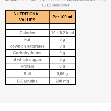
E211; stabilizator
NUTRITIONAL
Per 100 ml
VALUES
Calories
10 kJ/ 2 kcal
Fat
0 g
of which saturates
0 g
Carbohydrates
0 g
of which sugars
0 g
Protein
0 g
Salt
0,06 g
L-Carnitine
200 mg