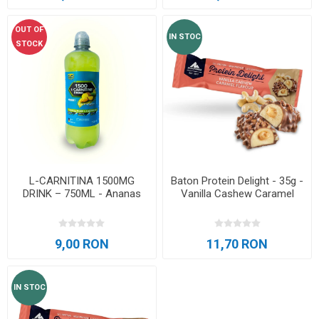
OUT OF
IN STOC
STOCK
L-CARNITINA 1500MG
Baton Protein Delight - 35g -
DRINK – 750ML - Ananas
Vanilla Cashew Caramel
9,00 RON
11,70 RON
IN STOC