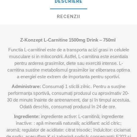
DESCRIERE
RECENZII
Z-Konzept L-Carnitine 1500mg Drink – 750ml
Functia L-carnitinei este de a transporta acizi grasi in celulele
musculare si in mitocondrii. Astfel, L-carnitina este esentiala
pentru arderea grasimilor, diete sau exercitii intense. L-
carnitina sustine metabolismul grasimilor iar eliberarea optima
a energiei este extrem de importanta pentru sportivi.
Administrare:
Consumați 1 sticlă zilnic. Pentru a susține
performanța sportivă, consumați produsul cu aproximativ 20-
30 de minute înainte de antrenament, dar și în timpul acestuia.
Odată deschis, consumați produsul în 24 de ore.
Ingrediente:
ingrediente active: L-carnitină; ingrediente
inactive: : apă minerală naturală; acidifiant: acid citric;
aromă; regulator de aciditate: citrat trisodic; îndulcitor: ciclamat
de sodiu, acesulfam K și zaharină sodică; conservanți: E202 și