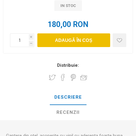
IN STOC
180,00 RON
i
ADAUGĂ ÎN COȘ
h
Distribuie:
DESCRIERE
RECENZII
Gantere din oțel, acoperite cu vinil cu aderenta foarte buna.