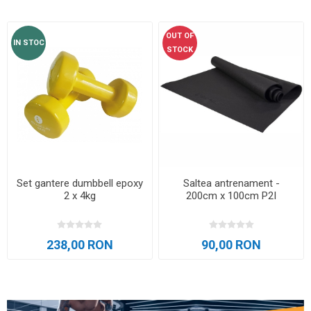
OUT OF
IN STOC
STOCK
Set gantere dumbbell epoxy
Saltea antrenament -
2 x 4kg
200cm x 100cm P2I
238,00 RON
90,00 RON