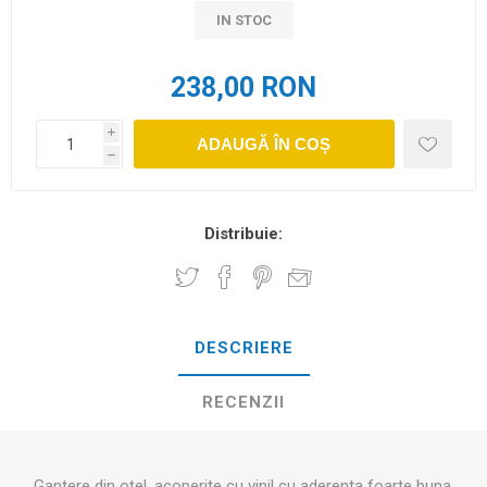
IN STOC
238,00 RON
i
ADAUGĂ ÎN COȘ
h
Distribuie:
DESCRIERE
RECENZII
Gantere din oțel, acoperite cu vinil cu aderenta foarte buna.