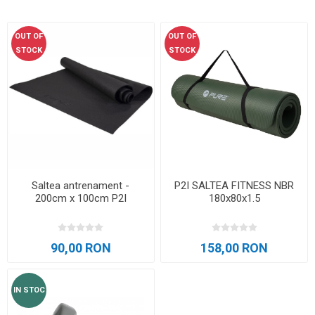
OUT OF
OUT OF
STOCK
STOCK
Saltea antrenament -
P2I SALTEA FITNESS NBR
200cm x 100cm P2I
180x80x1.5
90,00 RON
158,00 RON
IN STOC