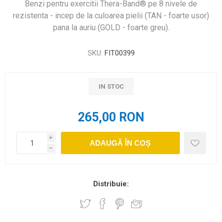
Benzi pentru exercitii Thera-Band® pe 8 nivele de
rezistenta - incep de la culoarea pielii (TAN - foarte usor)
pana la auriu (GOLD - foarte greu).
SKU:
FIT00399
IN STOC
265,00 RON
i
ADAUGĂ ÎN COȘ
h
Distribuie: