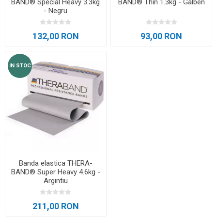
BAND® Special Heavy 3.3kg
BAND® Thin 1.3kg - Galben
- Negru
132,00 RON
93,00 RON
IN STOC
Banda elastica THERA-
BAND® Super Heavy 4.6kg -
Argintiu
211,00 RON