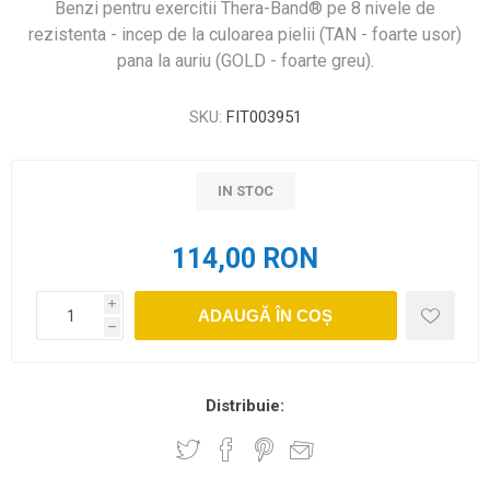
Benzi pentru exercitii Thera-Band® pe 8 nivele de
rezistenta - incep de la culoarea pielii (TAN - foarte usor)
pana la auriu (GOLD - foarte greu).
SKU:
FIT003951
IN STOC
114,00 RON
i
ADAUGĂ ÎN COȘ
h
Distribuie: