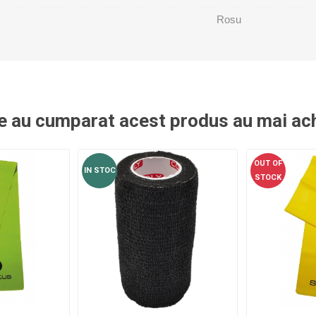
OTERAPIE
SAUNE
ALTE APARA
Rosu
ERAPIE
re au cumparat acest produs au mai ach
OUT OF
IN STOC
STOCK