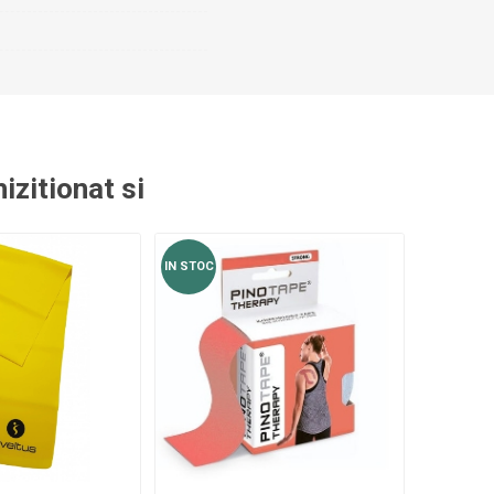
ACCESORII ANTRENAMENT DE
TE
EXTERIOR
izitionat si
IN STOC