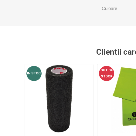
MAGNET
Culoare
KINETOT
Clientii ca
OUT OF
IN STOC
STOCK