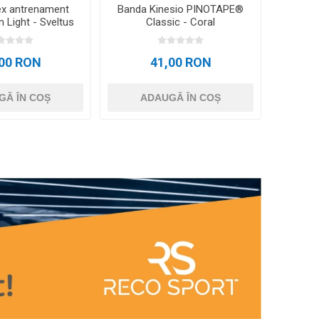
ex antrenament
Banda Kinesio PINOTAPE®
 Light - Sveltus
Classic - Coral
,00 RON
41,00 RON
GĂ ÎN COȘ
ADAUGĂ ÎN COȘ