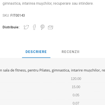
D3TAPE K6.0 – 5CM X 6M
D3TAPE X6.
MANȚA
gimnastica, intarirea mușchilor, recuperare sau intindere.
NDS
RT
MINGI FITNESS SI YOGA
ZI
SKU:
FIT00143
RATE COMPRESIE
I - GANTERE -
Distribuie:
CROSSFIT AND FITNESS
BĂRI ANTR
ELL - DISCURI
INESIOLOGICE
E ȘI MINERALE: ROL
UNET
LASER
SHOCKWAV
DESCRIERE
RECENZII
 ADVANCE – 5CM X
L ÎN PERFORMANȚA
L-CARNITINA
ILOR
 in sala de fitness, pentru Pilates, gimnastica, intarire mușchilor, 
120.00
15.00
0.05
0.07