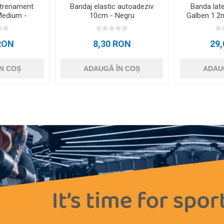
ntrenament
Bandaj elastic autoadeziv
Banda lat
Medium -
10cm - Negru
Galben 1.2m
us
RON
8,30 RON
29
N COȘ
ADAUGĂ ÎN COȘ
ADAU