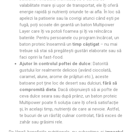
valabilitate mare și ușor de transportat, ele îți oferă
energie rapidă și nutrienți oriunde te-ai afla. În loc să
apelezi la patiserie sau la covrigi atunci când ești pe
fugă, poți scoate din geantă un baton Multipower
Layer care îți va potoli foamea și îți va reîncărca
bateriile. Pentru persoanele cu program încărcat, un
baton proteic înseamnă un
timp câștigat
– nu mai
trebuie să stai să pregătești gustări elaborate sau să
faci opriri la fast-food.
Ajutor în controlul poftei de dulce:
Datorită
gustului lor realmente delicios (având ciocolată,
caramel, alune, arome de prăjituri etc.), aceste
batoane pot ține loc de desert sau dulciuri,
fără să
compromită dieta
. Dacă obișnuiești să ai pofte de
ceva dulce seara sau după prânz, un baton proteic
Multipower poate fi soluția care îți oferă satisfacție
și, în același timp, nutrienții de care ai nevoie. Astfel,
te bucuri de un răsfăț culinar controlat, fără exces de
zahăr sau grăsimi rele.
Pe lângă beneficiile nutriționale, nu subestima și
impactul