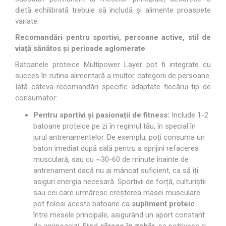
dietă echilibrată trebuie să includă și alimente proaspete
variate.
Recomandări pentru sportivi, persoane active, stil de
viață sănătos și perioade aglomerate
Batoanele proteice Multipower Layer pot fi integrate cu
succes în rutina alimentară a multor categorii de persoane.
Iată câteva recomandări specific adaptate fiecărui tip de
consumator:
Pentru sportivi și pasionații de fitness:
Include 1-2
batoane proteice pe zi în regimul tău, în special în
jurul antrenamentelor. De exemplu, poți consuma un
baton imediat după sală pentru a sprijini refacerea
musculară, sau cu ~30-60 de minute înainte de
antrenament dacă nu ai mâncat suficient, ca să îți
asiguri energia necesară. Sportivii de forță, culturiștii
sau cei care urmăresc creșterea masei musculare
pot folosi aceste batoane ca
supliment proteic
între mesele principale, asigurând un aport constant
de aminoacizi. Fiind
sărace în zahăr
, se potrivesc și