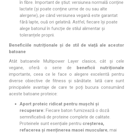
în fibre. Important de știut: versiunea normală conține
lactate (și poate conține urme de ou sau alte
alergene), pe când versiunea vegană este garantat
fără lapte, ouă ori gelatină. Astfel, fiecare își poate
alege batonul în funcție de stilul alimentar și
toleranțele proprii.
Beneficiile nutriționale și de stil de viață ale acestor
batoane
Atât batoanele Multipower Layer clasice, cât și cele
vegane, oferă o serie de
beneficii nutriționale
importante, ceea ce le face o alegere excelentă pentru
diverse obiective de fitness și sănătate. Iată care sunt
principalele avantaje de care te poți bucura consumând
aceste batoane proteice:
Aport proteic ridicat pentru mușchi și
recuperare:
Fiecare baton furnizează o doză
semnificativă de proteine complete de calitate.
Proteinele sunt esențiale pentru
creșterea,
refacerea și menținerea masei musculare
, mai