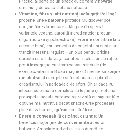
Practic, ai parte de un snack dulce
fără vinovăție
,
care nu îți deraiază dieta sănătoasă.
Vitamine, fibre și alți nutrienți adăugați:
Pe lângă
proteine, unele batoane proteice Multipower pot
conține fibre alimentare adăugate (în special
variantele vegane, datorită ingredientelor precum
oligofructoza și polidextroza).
Fibrele
contribuie la o
digestie bună, dau senzația de sațietate și susțin un
tranzit intestinal regulat – un plus pentru oricine
dorește un stil de viață sănătos. În plus, unele rețete
pot fi îmbogățite cu vitamine sau minerale (de
exemplu, vitamina B sau magneziu) menite să sprijine
metabolismul energetic și funcționarea optimă a
organismului în perioadele de efort. Chiar dacă nu
înlocuiesc o masă completă de legume și proteine
proaspete, aceste batoane reprezintă cu siguranță o
opțiune mai nutritivă decât snacks-urile procesate
pline de zaharuri și grăsimi nesănătoase.
Energie convenabilă oricând, oriunde:
Un
beneficiu major ține de
conveniența
acestor
batoane. Ambalate individual, cu o durată de