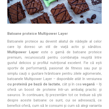
Batoane proteice Multipower Layer
Batoanele proteice au devenit aliatul de nădejde al celor
care își doresc un stil de viață activ și sănătos.
Multipower Layer
este o gamă de batoane proteice
premium, recunoscută pentru combinația reușită între
gustul delicios și profilul nutrițional excelent. Fie că ești
sportiv de performanță, pasionat de fitness sau pur și
simplu cauți o gustare hrănitoare pentru zilele aglomerate,
batoanele Multipower Layer – disponibile atât în versiunea
cu protein
ă pe bază de lactate
, cât și în cea
vegană
– îți
oferă un boost de proteine într-un ambalaj practic și
savuros. În continuare, îți prezentăm tot ce trebuie să știi
despre aceste batoane: ce sunt, cui se adresează, ce
beneficii oferă, cum să le consumi și cum să alegi varianta