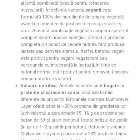
și lentă combinată (ideală pentru refacerea
musculară). În schimb, varianta
vegană
este
formulată 100% din ingrediente de origine vegetală,
având un amestec de proteine din soia, mazăre și
orez. Această combinație vegetală acoperă spectrul
complet de aminoacizi esențiali, oferind o proteină
completă din punct de vedere nutritiv, fără produse
lactate sau derivate animale. Astfel, batonul vegan
este potrivit pentru vegani, vegetarieni sau
persoanele cu intoleranță la lactoză, în timp ce
batonul normal este potrivit pentru omnivori (inclusiv
consumatorii de lactate).
Valoare nutritivă:
Ambele variante sunt
bogate în
proteine și sărace în zahăr
, însă există mici
diferențe de proporții. Batoanele normale Multipower
Layer oferă până la ~30% proteine din greutatea lor
(echivalentul a aproximativ 15–16 g de proteine per
baton de 50 g) și un conținut foarte scăzut de zahăr
(în jur de 1–2 g zahăr per baton). Batoanele vegane
Multipower Layer au aproximativ 24% proteine (circa