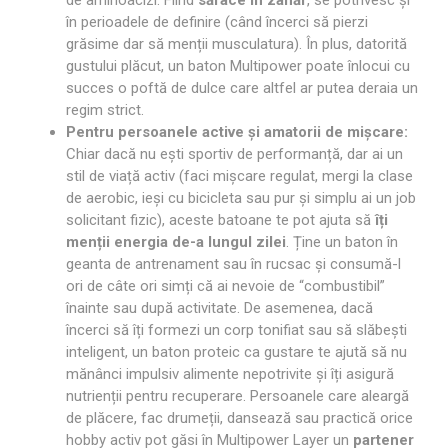
în perioadele de definire (când încerci să pierzi
grăsime dar să menții musculatura). În plus, datorită
gustului plăcut, un baton Multipower poate înlocui cu
succes o poftă de dulce care altfel ar putea deraia un
regim strict.
Pentru persoanele active și amatorii de mișcare:
Chiar dacă nu ești sportiv de performanță, dar ai un
stil de viață activ (faci mișcare regulat, mergi la clase
de aerobic, ieși cu bicicleta sau pur și simplu ai un job
solicitant fizic), aceste batoane te pot ajuta să
îți
menții energia de-a lungul zilei
. Ține un baton în
geanta de antrenament sau în rucsac și consumă-l
ori de câte ori simți că ai nevoie de “combustibil”
înainte sau după activitate. De asemenea, dacă
încerci să îți formezi un corp tonifiat sau să slăbești
inteligent, un baton proteic ca gustare te ajută să nu
mănânci impulsiv alimente nepotrivite și îți asigură
nutrienții pentru recuperare. Persoanele care aleargă
de plăcere, fac drumeții, dansează sau practică orice
hobby activ pot găsi în Multipower Layer un
partener