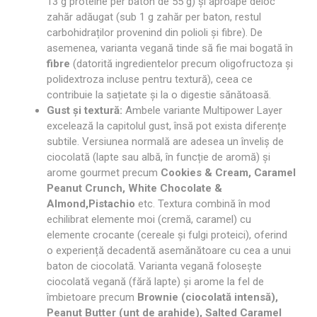
13 g proteine per baton de 55 g) și aproape deloc
zahăr adăugat (sub 1 g zahăr per baton, restul
carbohidraților provenind din polioli și fibre). De
asemenea, varianta vegană tinde să fie mai bogată în
fibre
(datorită ingredientelor precum oligofructoza și
polidextroza incluse pentru textură), ceea ce
contribuie la sațietate și la o digestie sănătoasă.
Gust și textură:
Ambele variante Multipower Layer
excelează la capitolul gust, însă pot exista diferențe
subtile. Versiunea normală are adesea un înveliș de
ciocolată (lapte sau albă, în funcție de aromă) și
arome gourmet precum
Cookies & Cream, Caramel
Peanut Crunch, White Chocolate &
Almond,Pistachio
etc. Textura combină în mod
echilibrat elemente moi (cremă, caramel) cu
elemente crocante (cereale și fulgi proteici), oferind
o experiență decadentă asemănătoare cu cea a unui
baton de ciocolată. Varianta vegană folosește
ciocolată vegană (fără lapte) și arome la fel de
îmbietoare precum
Brownie (ciocolată intensă),
Peanut Butter (unt de arahide), Salted Caramel