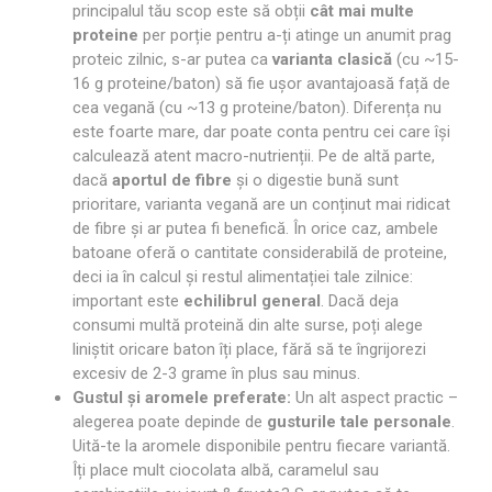
principalul tău scop este să obții
cât mai multe
proteine
per porție pentru a-ți atinge un anumit prag
proteic zilnic, s-ar putea ca
varianta clasică
(cu ~15-
16 g proteine/baton) să fie ușor avantajoasă față de
cea vegană (cu ~13 g proteine/baton). Diferența nu
este foarte mare, dar poate conta pentru cei care își
calculează atent macro-nutrienții. Pe de altă parte,
dacă
aportul de fibre
și o digestie bună sunt
prioritare, varianta vegană are un conținut mai ridicat
de fibre și ar putea fi benefică. În orice caz, ambele
batoane oferă o cantitate considerabilă de proteine,
deci ia în calcul și restul alimentației tale zilnice:
important este
echilibrul general
. Dacă deja
consumi multă proteină din alte surse, poți alege
liniștit oricare baton îți place, fără să te îngrijorezi
excesiv de 2-3 grame în plus sau minus.
Gustul și aromele preferate:
Un alt aspect practic –
alegerea poate depinde de
gusturile tale personale
.
Uită-te la aromele disponibile pentru fiecare variantă.
Îți place mult ciocolata albă, caramelul sau