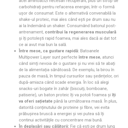
acei aminoacizi necesari recuperării, plus un strop de
carbohidrați pentru refacerea energiei, într-o formă
ușor de consumat. Este o alternativă convenabilă la
shake-ul proteic, mai ales când ești pe drum sau nu
ai la îndemână un shaker. Consumând batonul post-
antrenament,
contribui la regenerarea musculară
și îți potolești rapid foamea, mai ales dacă ai dat tot
ce ai avut mai bun la sală.
Între mese, ca gustare rapidă:
Batoanele
Multipower Layer sunt perfecte
între mese
, atunci
când simți nevoia de o gustare și nu vrei să te abați
de la alimentația sănătoasă. De exemplu, la birou în
pauza de masă, în timpul cursurilor sau ședințelor, ori
după-amiaza când scade energia. În loc să alegi
snacks-uri bogate în zahăr (biscuiți, bomboane,
patiserie), un baton proteic îți va potoli foamea și
îți
va oferi sațietate
până la următoarea masă. În plus,
datorită conținutului de proteine și fibre, vei evita
prăbușirea bruscă a energiei și vei putea să îți
continui activitățile cu concentrare mai bună.
În deplasări sau călătorii:
Fie că ești pe drum lung