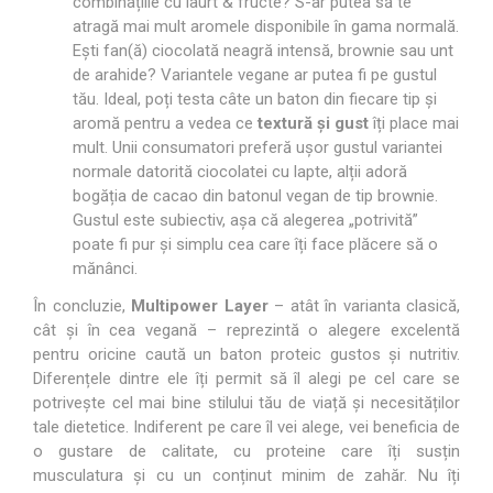
combinațiile cu iaurt & fructe? S-ar putea să te
atragă mai mult aromele disponibile în gama normală.
Ești fan(ă) ciocolată neagră intensă, brownie sau unt
de arahide? Variantele vegane ar putea fi pe gustul
tău. Ideal, poți testa câte un baton din fiecare tip și
aromă pentru a vedea ce
textură și gust
îți place mai
mult. Unii consumatori preferă ușor gustul variantei
normale datorită ciocolatei cu lapte, alții adoră
bogăția de cacao din batonul vegan de tip brownie.
Gustul este subiectiv, așa că alegerea „potrivită”
poate fi pur și simplu cea care îți face plăcere să o
mănânci.
În concluzie,
Multipower Layer
– atât în varianta clasică,
cât și în cea vegană – reprezintă o alegere excelentă
pentru oricine caută un baton proteic gustos și nutritiv.
Diferențele dintre ele îți permit să îl alegi pe cel care se
potrivește cel mai bine stilului tău de viață și necesităților
tale dietetice. Indiferent pe care îl vei alege, vei beneficia de
o gustare de calitate, cu proteine care îți susțin
musculatura și cu un conținut minim de zahăr. Nu îți