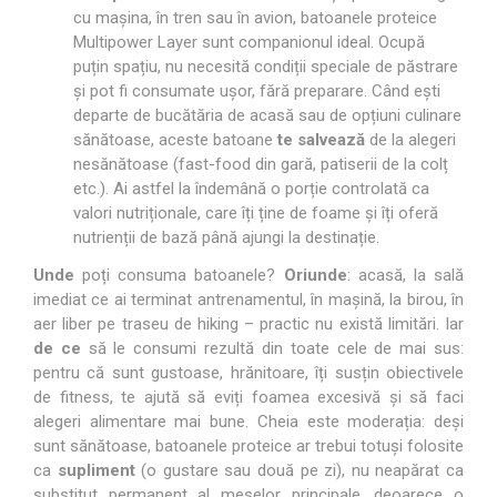
cu mașina, în tren sau în avion, batoanele proteice
Multipower Layer sunt companionul ideal. Ocupă
puțin spațiu, nu necesită condiții speciale de păstrare
și pot fi consumate ușor, fără preparare. Când ești
departe de bucătăria de acasă sau de opțiuni culinare
sănătoase, aceste batoane
te salvează
de la alegeri
nesănătoase (fast-food din gară, patiserii de la colț
etc.). Ai astfel la îndemână o porție controlată ca
valori nutriționale, care îți ține de foame și îți oferă
nutrienții de bază până ajungi la destinație.
Unde
poți consuma batoanele?
Oriunde
: acasă, la sală
imediat ce ai terminat antrenamentul, în mașină, la birou, în
aer liber pe traseu de hiking – practic nu există limitări. Iar
de ce
să le consumi rezultă din toate cele de mai sus:
pentru că sunt gustoase, hrănitoare, îți susțin obiectivele
de fitness, te ajută să eviți foamea excesivă și să faci
alegeri alimentare mai bune. Cheia este moderația: deși
sunt sănătoase, batoanele proteice ar trebui totuși folosite
ca
supliment
(o gustare sau două pe zi), nu neapărat ca
substitut permanent al meselor principale, deoarece o