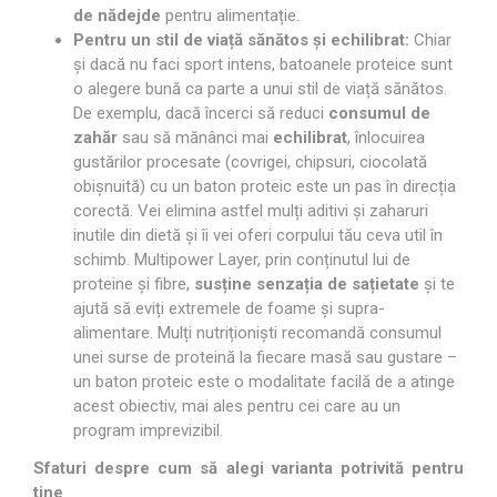
de nădejde
pentru alimentație.
Pentru un stil de viață sănătos și echilibrat:
Chiar
și dacă nu faci sport intens, batoanele proteice sunt
o alegere bună ca parte a unui stil de viață sănătos.
De exemplu, dacă încerci să reduci
consumul de
zahăr
sau să mănânci mai
echilibrat
, înlocuirea
gustărilor procesate (covrigei, chipsuri, ciocolată
obișnuită) cu un baton proteic este un pas în direcția
corectă. Vei elimina astfel mulți aditivi și zaharuri
inutile din dietă și îi vei oferi corpului tău ceva util în
schimb. Multipower Layer, prin conținutul lui de
proteine și fibre,
susține senzația de sațietate
și te
ajută să eviți extremele de foame și supra-
alimentare. Mulți nutriționiști recomandă consumul
unei surse de proteină la fiecare masă sau gustare –
un baton proteic este o modalitate facilă de a atinge
acest obiectiv, mai ales pentru cei care au un
program imprevizibil.
Sfaturi despre cum să alegi varianta potrivită pentru
tine