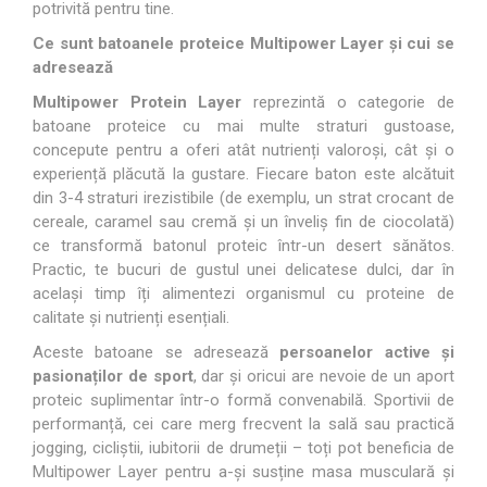
potrivită pentru tine.
Ce sunt batoanele proteice Multipower Layer și cui se
adresează
Multipower Protein Layer
reprezintă o categorie de
batoane proteice cu mai multe straturi gustoase,
concepute pentru a oferi atât nutrienți valoroși, cât și o
experiență plăcută la gustare. Fiecare baton este alcătuit
din 3-4 straturi irezistibile (de exemplu, un strat crocant de
cereale, caramel sau cremă și un înveliș fin de ciocolată)
ce transformă batonul proteic într-un desert sănătos.
Practic, te bucuri de gustul unei delicatese dulci, dar în
același timp îți alimentezi organismul cu proteine de
calitate și nutrienți esențiali.
Aceste batoane se adresează
persoanelor active și
pasionaților de sport
, dar și oricui are nevoie de un aport
proteic suplimentar într-o formă convenabilă. Sportivii de
performanță, cei care merg frecvent la sală sau practică
jogging, cicliștii, iubitorii de drumeții – toți pot beneficia de
Multipower Layer pentru a-și susține masa musculară și