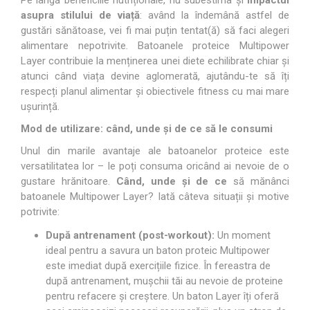
asupra stilului de viață
: având la îndemână astfel de
gustări sănătoase, vei fi mai puțin tentat(ă) să faci alegeri
alimentare nepotrivite. Batoanele proteice Multipower
Layer contribuie la menținerea unei diete echilibrate chiar și
atunci când viața devine aglomerată, ajutându-te să îți
respecți planul alimentar și obiectivele fitness cu mai mare
ușurință.
Mod de utilizare: când, unde și de ce să le consumi
Unul din marile avantaje ale batoanelor proteice este
versatilitatea lor – le poți consuma oricând ai nevoie de o
gustare hrănitoare.
Când, unde și de ce
să mănânci
batoanele Multipower Layer? Iată câteva situații și motive
potrivite:
După antrenament (post-workout):
Un moment
ideal pentru a savura un baton proteic Multipower
este imediat după exercițiile fizice. În fereastra de
după antrenament, mușchii tăi au nevoie de proteine
pentru refacere și creștere. Un baton Layer îți oferă