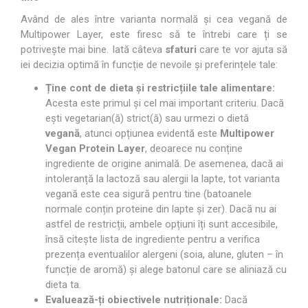
Având de ales între varianta normală și cea vegană de
Multipower Layer, este firesc să te întrebi care ți se
potrivește mai bine. Iată câteva
sfaturi
care te vor ajuta să
iei decizia optimă în funcție de nevoile și preferințele tale:
Ține cont de dieta și restricțiile tale alimentare:
Acesta este primul și cel mai important criteriu. Dacă
ești vegetarian(ă) strict(ă) sau urmezi o dietă
vegană
, atunci opțiunea evidentă este
Multipower
Vegan Protein Layer
, deoarece nu conține
ingrediente de origine animală. De asemenea, dacă ai
intoleranță la lactoză sau alergii la lapte, tot varianta
vegană este cea sigură pentru tine (batoanele
normale conțin proteine din lapte și zer). Dacă nu ai
astfel de restricții, ambele opțiuni îți sunt accesibile,
însă citește lista de ingrediente pentru a verifica
prezența eventualilor alergeni (soia, alune, gluten – în
funcție de aromă) și alege batonul care se aliniază cu
dieta ta.
Evaluează-ți obiectivele nutriționale:
Dacă