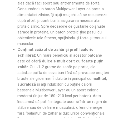
ales dacă faci sport sau antrenamente de forță.
Consumând un baton Multipower Layer ca parte a
alimentației zilnice, îți ajuți mușchii să se recupereze
după efort și contribui la asigurarea necesarului
proteic zilnic. Spre deosebire de gustările obișnuite
sărace în proteine, un baton proteic ține pasul cu
obiectivele tale fitness, sprijinindu-ți forța și tonusul
muscular.
Conținut scăzut de zahăr și profil caloric
echilibrat:
Un mare beneficiu al acestor batoane
este că oferă
dulcele mult dorit cu foarte puțin
zahăr
. Cu ~1-2 grame de zahăr pe porție, ele
satisfac pofta de ceva bun fără să provoace creșteri
bruște ale glicemiei. Îndulcite în principal cu
maltitol,
sucraloză
și alți îndulcitori cu puține calorii,
batoanele Multipower Layer au un aport caloric
moderat (în jur de 180–210 kcal per baton). Asta
înseamnă că pot fi integrate ușor și într-un regim de
slăbire sau de definire musculară, oferind energie
fără “balastul” de zahăr al dulciurilor convenționale.