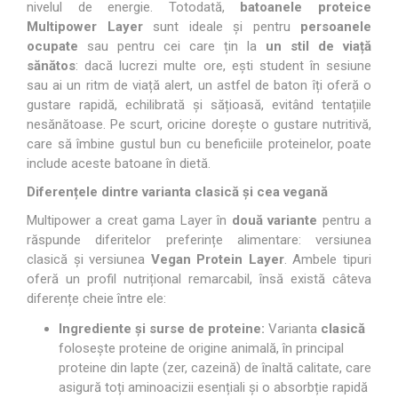
nivelul de energie. Totodată,
batoanele proteice
Multipower Layer
sunt ideale și pentru
persoanele
ocupate
sau pentru cei care țin la
un stil de viață
sănătos
: dacă lucrezi multe ore, ești student în sesiune
sau ai un ritm de viață alert, un astfel de baton îți oferă o
gustare rapidă, echilibrată și sățioasă, evitând tentațiile
nesănătoase. Pe scurt, oricine dorește o gustare nutritivă,
care să îmbine gustul bun cu beneficiile proteinelor, poate
include aceste batoane în dietă.
Diferențele dintre varianta clasică și cea vegană
Multipower a creat gama Layer în
două variante
pentru a
răspunde diferitelor preferințe alimentare: versiunea
clasică și versiunea
Vegan Protein Layer
. Ambele tipuri
oferă un profil nutrițional remarcabil, însă există câteva
diferențe cheie între ele:
Ingrediente și surse de proteine:
Varianta
clasică
folosește proteine de origine animală, în principal
proteine din lapte (zer, cazeină) de înaltă calitate, care
asigură toți aminoacizii esențiali și o absorbție rapidă