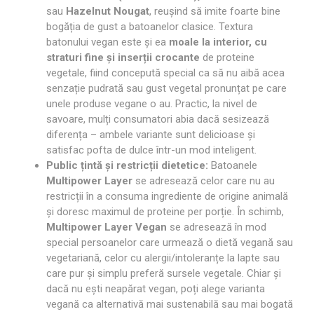
sau
Hazelnut Nougat
, reușind să imite foarte bine
bogăția de gust a batoanelor clasice. Textura
batonului vegan este și ea
moale la interior, cu
straturi fine și inserții crocante
de proteine
vegetale, fiind concepută special ca să nu aibă acea
senzație pudrată sau gust vegetal pronunțat pe care
unele produse vegane o au. Practic, la nivel de
savoare, mulți consumatori abia dacă sesizează
diferența – ambele variante sunt delicioase și
satisfac pofta de dulce într-un mod inteligent.
Public țintă și restricții dietetice:
Batoanele
Multipower Layer
se adresează celor care nu au
restricții în a consuma ingrediente de origine animală
și doresc maximul de proteine per porție. În schimb,
Multipower Layer Vegan
se adresează în mod
special persoanelor care urmează o dietă vegană sau
vegetariană, celor cu alergii/intoleranțe la lapte sau
care pur și simplu preferă sursele vegetale. Chiar și
dacă nu ești neapărat vegan, poți alege varianta
vegană ca alternativă mai sustenabilă sau mai bogată