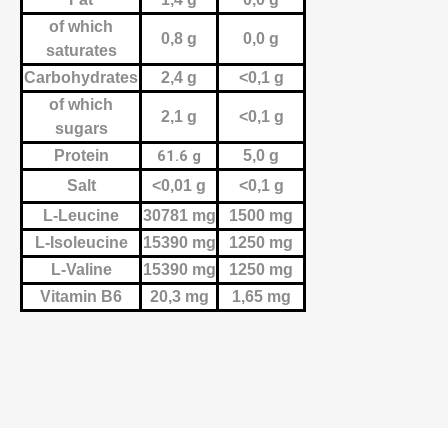
of which
0,8 g
0,0 g
saturates
Carbohydrates
2,4 g
<0,1 g
of which
2,1 g
<0,1 g
sugars
Protein
61.6 g
5,0 g
Salt
<0,01 g
<0,1 g
L-Leucine
30781 mg
1500 mg
L-Isoleucine
15390 mg
1250 mg
L-Valine
15390 mg
1250 mg
Vitamin B6
20,3 mg
1,65 mg