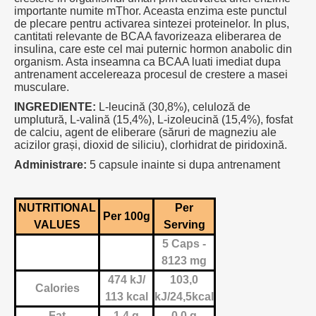
importante numite mThor. Aceasta enzima este punctul
de plecare pentru activarea sintezei proteinelor. In plus,
cantitati relevante de BCAA favorizeaza eliberarea de
insulina, care este cel mai puternic hormon anabolic din
organism. Asta inseamna ca BCAA luati imediat dupa
antrenament accelereaza procesul de crestere a masei
musculare.
INGREDIENTE:
L-leucină (30,8%), celuloză de
umplutură, L-valină (15,4%), L-izoleucină (15,4%), fosfat
de calciu, agent de eliberare (săruri de magneziu ale
acizilor grași, dioxid de siliciu), clorhidrat de piridoxină.
Administrare:
5 capsule inainte si dupa antrenament
NUTRITIONAL
Per
Per 100g
VALUES
Serving
5 Caps -
8123 mg
474 kJ/
103,0
Calories
113 kcal
kJ/24,5kcal
Fat
1,4 g
0,0 g