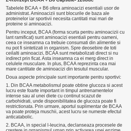
Tabelele BCAA + B6 ofera aminoacizi esentiali usor de
administrat. Aminoacizii sunt blocurile de baza ale
proteinelor iar sportivii necesita cantitati mai mari de
proteine ​​si aminoacizi.
Pentru inceput, BCAA (forma scurta pentru aminoacizii cu
lant ramificat) sunt aminoacizi esentiali pentru oameni,
ceea ce inseamna ca trebuie consumati din alimentie si
nu pot fi sintetizati in organism. Spre deosebire de toti
ceilalti aminoacizi, BCAA sunt metabolizati direct si nu
indirect prin ficat. Asta inseamna ca ei merg direct in
celulele musculare. In plus, BCAA reprezinta cea mai
mare cantitate de aminoacizi din tesutul muscular.
Doua aspecte principale sunt importante pentru sportivi:
1. Din BCAA metabolismul poate obtine glucoza si acest
lucru este foarte important in timpul antrenamentelor
intense sau al unei diete cu continut scazut de
carbohidrati, unde disponibilitatea de glucoza poate fi
restrictionata. Prin urmare, aportul suplimentar de BCAA
va poate proteja muschii, acest lucru se numeste efectul
anticatabolic.
2. BCAA, in special l-leucina, declanseaza procesele de
crestere in organismul uman prin activarea unei enzime