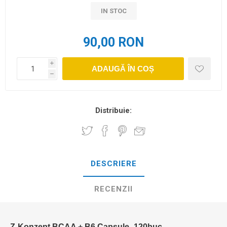
IN STOC
90,00 RON
i
ADAUGĂ ÎN COȘ
h
Distribuie:
DESCRIERE
RECENZII
Z-Konzept BCAA + B6 Capsule- 120buc