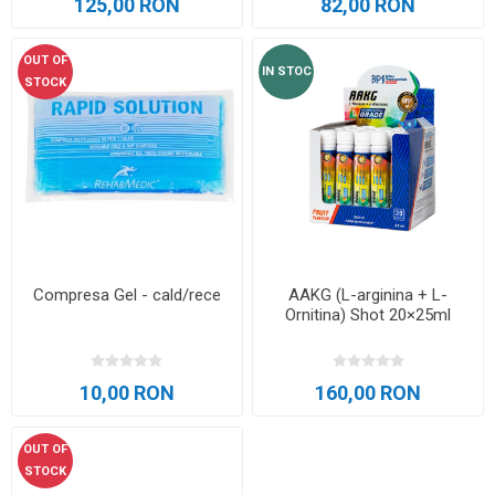
125,00 RON
82,00 RON
OUT OF
IN STOC
STOCK
Compresa Gel - cald/rece
AAKG (L-arginina + L-
Ornitina) Shot 20×25ml
10,00 RON
160,00 RON
OUT OF
STOCK