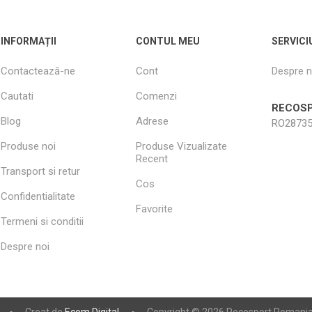
INFORMAȚII
CONTUL MEU
SERVICI
Contactează-ne
Cont
Despre n
Cautati
Comenzi
RECOSP
Blog
Adrese
RO28735
Produse noi
Produse Vizualizate
Recent
Transport si retur
Cos
Confidentialitate
Favorite
Termeni si conditii
Despre noi
Creat de
Ecom Digital
Copyright © 2026 Recosport Romania. 