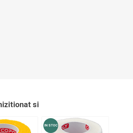
ACCESORII ANTRENAMENT DE
TE
EXTERIOR
izitionat si
IN STOC