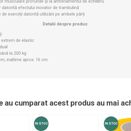
elor musculare profunde și la antrenamentul de echilibru
OTERAPIE
SAUNE
ALTE APARA
datorită efectului inovator de trambulină
e de exerciții datorită utilizării pe ambele părți
Detalii despre produs:
ERAPIE
ți
, extrem de elastic
idual
până la 200 kg
cm, inaltime aprox. 16 cm
re au cumparat acest produs au mai ach
IN STOC
IN STOC