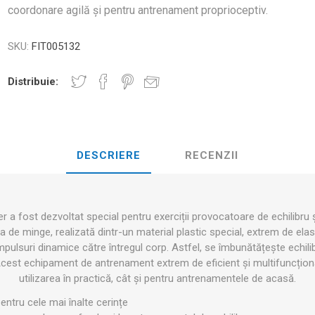
D3TAPE K6.0 – 5CM X 6M
D3TAPE X6.
MANȚA
coordonare agilă și pentru antrenament proprioceptiv.
NDS
RT
MINGI FITNESS SI YOGA
ZI
SKU:
FIT005132
RATE COMPRESIE
I - GANTERE -
Distribuie:
CROSSFIT AND FITNESS
BĂRI ANTR
ELL - DISCURI
INESIOLOGICE
E ȘI MINERALE: ROL
UNET
LASER
SHOCKWAV
DESCRIERE
RECENZII
 ADVANCE – 5CM X
L ÎN PERFORMANȚA
L-CARNITINA
ILOR
 a fost dezvoltat special pentru exerciții provocatoare de echilibru
 de minge, realizată dintr-un material plastic special, extrem de ela
pulsuri dinamice către întregul corp. Astfel, se îmbunătățește echilib
cest echipament de antrenament extrem de eficient și multifuncțional
utilizarea în practică, cât și pentru antrenamentele de acasă.
entru cele mai înalte cerințe