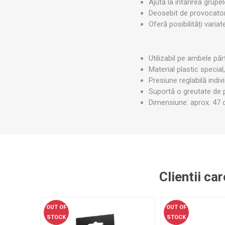
Ajută la întărirea grup
MAGNET
Deosebit de provocator 
Oferă posibilități variat
KINETOT
Utilizabil pe ambele păr
Material plastic special
Presiune reglabilă indiv
Suportă o greutate de 
Dimensiune: aprox. 47 
Clientii ca
OUT OF
OUT OF
STOCK
STOCK