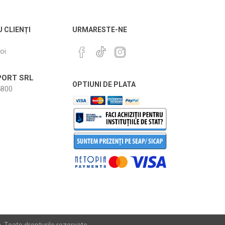
U CLIENȚI
URMARESTE-NE
oi
ORT SRL
OPTIUNI DE PLATA
800
Toate drepturile rezervate.