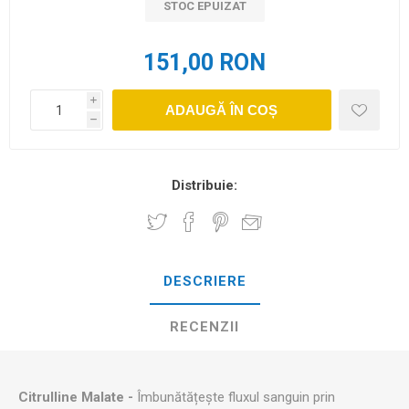
STOC EPUIZAT
151,00 RON
i
ADAUGĂ ÎN COȘ
h
Distribuie:
DESCRIERE
RECENZII
Citrulline Malate -
Îmbunătățește fluxul sanguin prin