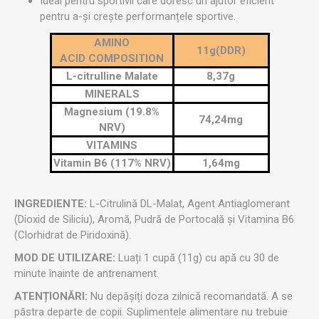
Ideal pentru sportivii care doresc un ajutor eficient
pentru a-și crește performanțele sportive.
AMINO
11g(DDR)
ACID
COMPOSITION
L-citrulline Malate
8,37g
MINERALS
Magnesium (19.8%
74,24mg
NRV)
VITAMINS
Vitamin B6 (117% NRV)
1,64mg
INGREDIENTE:
L-Citrulină DL-Malat, Agent Antiaglomerant
(Dioxid de Siliciu), Aromă, Pudră de Portocală și Vitamina B6
(Clorhidrat de Piridoxină).
MOD DE UTILIZARE:
Luați 1 cupă (11g) cu apă cu 30 de
minute înainte de antrenament.
ATENȚIONĂRI:
Nu depășiți doza zilnică recomandată. A se
păstra departe de copii. Suplimentele alimentare nu trebuie