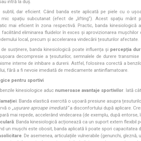
au intră la duș.
OTERAPIE
SAUNE
ALTE APARA
subtil, dar eficient. Când banda este aplicată pe piele cu o ușoar
 un mic spațiu subcutanat (efect de „lifting”). Acest spațiu mărit
atic mai eficient în zona respectivă. Practic, banda kinesiologic
ERAPIE
acilitând eliminarea fluidelor în exces și aprovizionarea mușchilor cu
edemului local, precum și accelerarea vindecării țesuturilor afectate.
de susținere, banda kinesiologică poate influența și
percepția dur
rin ușoara decompresie a țesuturilor, semnalele de durere transmise c
me interne de inhibare a durerii. Astfel, folosirea corectă a benzi
lui, fără a fi nevoie imediată de medicamente antiinflamatoare.
ogice pentru sportivi
 benzile kinesiologice aduc
numeroase avantaje sportivilor
. Iată c
lamației
: Banda elastică exercită o ușoară presiune asupra țesuturil
ervă o
„ușurare aproape imediată”
a disconfortului după aplicare. Creș
ispară mai repede, accelerând vindecarea (de exemplu, după entorse, î
iculară
: Banda kinesiologică acționează ca un suport extern flexibil pe
când un mușchi este obosit, banda aplicată îi poate spori capacitatea
solicitare
. De asemenea, articulațiile vulnerabile (genunchi, gleznă, um