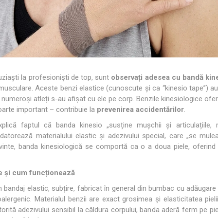
D3TAPE K6.0 – 5CM X 6M
D3TAPE X6.
MANȚA
NDS
RT
MINGI FITNESS SI YOGA
ZI
RATE COMPRESIE
I - GANTERE -
CROSSFIT AND FITNESS
BĂRI ANTR
ELL - DISCURI
uziaști la profesioniști de top, sunt
observați adesea cu bandă kine
musculare. Aceste benzi elastice (cunoscute și ca “kinesio tape”) au
 numeroși atleți s-au afișat cu ele pe corp. Benzile kinesiologice ofe
INESIOLOGICE
E ȘI MINERALE: ROL
UNET
LASER
SHOCKWAV
oarte important – contribuie la
prevenirea accidentărilor
.
 ADVANCE – 5CM X
L ÎN PERFORMANȚA
L-CARNITINA
ILOR
xplică faptul că banda kinesio „susține mușchii și articulațiile, 
 datorează materialului elastic și adezivului special, care „se mule
vinte, banda kinesiologică se comportă ca o a doua piele, oferind
e și cum funcționează
 bandaj elastic, subțire, fabricat în general din bumbac cu adăugare d
alergenic. Materialul benzii are exact grosimea și elasticitatea piel
orită adezivului sensibil la căldura corpului, banda aderă ferm pe pie