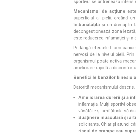
sportivul se antrenează intens s
MAGNET
Mecanismul de acțiune
este 
superficial al pielii, creând
îmbunătățită
și un drenaj limf
KINETOT
decongestionează zona lezată, f
este reducerea inflamației și a 
Pe lângă efectele biomecanice 
nervoși de la nivelul pielii. P
organismul poate activa mecanis
ameliorare rapidă a disconfortu
Beneficiile benzilor kinesiol
Datorită mecanismului descris,
Ameliorarea durerii și a inf
inflamația. Mulți sportivi obs
vânătăile și umflăturile să d
Susținere musculară și art
solicitante. Chiar și atunci 
riscul de crampe sau supra