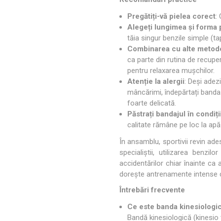
Pregătiți-vă pielea corect
:
Alegeți lungimea și forma p
tăia singur benzile simple (ta
Combinarea cu alte metod
ca parte din rutina de recupe
pentru relaxarea mușchilor.
Atenție la alergii
: Deși adezi
mâncărimi, îndepărtați banda 
foarte delicată.
Păstrați bandajul în condiț
calitate rămâne pe loc la apă
În ansamblu, sportivii revin ade
specialiștii, utilizarea benzilo
accidentărilor chiar înainte ca 
dorește antrenamente intense c
Întrebări frecvente
Ce este banda kinesiologic
Bandă kinesiologică (kinesio 