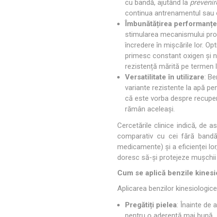
cu bandă, ajutând la
prevenir
continua antrenamentul sau c
Îmbunătățirea performanței
stimularea mecanismului prop
încredere în mișcările lor. Op
primesc constant oxigen și nu
rezistență mărită pe termen 
Versatilitate în utilizare
: Be
variante rezistente la apă pen
că este vorba despre recupera
rămân aceleași.
Cercetările clinice indică, de a
comparativ cu cei fără bandă,
medicamente) și a eficienței lor,
doresc să-și protejeze mușchii î
Cum se aplică benzile kinesi
Aplicarea benzilor kinesiologice
Pregătiți pielea
: Înainte de 
pentru o aderență mai bună.