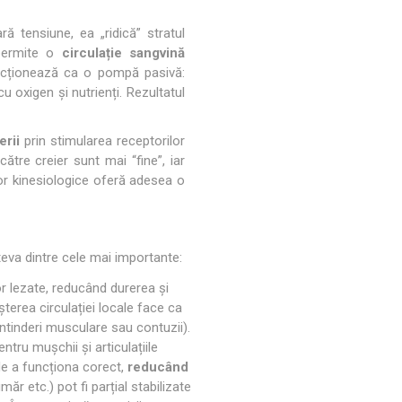
ACCESORII ANTRENAMENT DE
TE
EXTERIOR
ă tensiune, ea „ridică” stratul
 permite o
circulație sangvină
ă acționează ca o pompă pasivă:
 oxigen și nutrienți. Rezultatul
erii
prin stimularea receptorilor
ătre creier sunt mai “fine”, iar
lor kinesiologice oferă adesea o
âteva dintre cele mai importante:
or lezate, reducând durerea și
terea circulației locale face ca
ntinderi musculare sau contuzii).
ntru mușchii și articulațiile
 de a funcționa corect,
redu­când
ăr etc.) pot fi parțial stabilizate