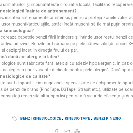
și umflăturilor și îmbunătățește circulația locală, facilitând recuperar
inesiologică înainte de antrenament?
tiv, înaintea antrenamentelor intense, pentru a proteja zonele vulne
ușor mușchii/articulațiile, astfel încât mușchii să fie mai puțin predisp
a kinesiologică?
ncorează capetele benzii fără întindere și întinde ușor restul benzii 
activa adezivul. Benzile pot rămâne pe piele câteva zile (de obicei 3
i dezlipiți încet, în direcția firului de păr.
ică dacă am alergie la latex?
iologice sunt fabricate fără latex și cu adeziv hipoalergenic. În caz d
u alegerea unor variante dedicate pentru piele alergică. Dacă apar iri
nesiologice de calitate?
tate sunt disponibile în magazinele specializate de echipamente sport
 de benzi de brand (PinoTape, D3Tape, Strapit etc.)
, utilizate pe sca
consultați recenziile altor sportivi pentru a fi sigur de eficiența și dura
BENZI KINESIOLOGICE
,
KINESIO TAPE
,
BENZI KINESIO