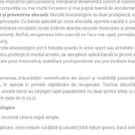
ea mișcărilor periculoase
și menținând aliniamentul corect al oaselor.
ompetiția cu mai multă încredere și mai puțină teamă de accidentar
 și prevenirea oboselii
: Benzile kinesiologice nu doar protejează, 
rioceptiv. Cu banda aplicată pe zona afectată, sportivii capătă o
co
timizarea circulației locale întârzie apariția oboselii musculare și p
trienți. Astfel, recuperarea între exerciții se face mai rapid, permiț
lung.
nzile kinesiologice pot fi folosite practic în orice sport sau activitate 
tru protecție în mediul acvatic, iar alergătorii aplică bandă la gleznă 
re post-traumatică, reabilitare postoperatorie sau pre-încălzire înai
semenea, îmbunătățiri semnificative ale durerii și mobilității paciențil
 în special în primele săptămâni de recuperare. Tocmai datorită 
 aceste benzi au câștigat rapid popularitate nu doar printre atleți, ci
n viața de zi cu zi.
ologice
 necesită câteva reguli simple:
aplicare, zona trebuie curățată și uscată (fără loțiuni grase). Dacă es