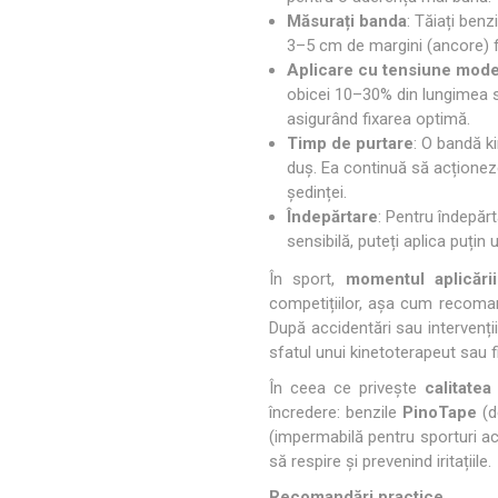
Măsurați banda
: Tăiați benz
3–5 cm de margini (ancore) f
Aplicare cu tensiune mode
obicei 10–30% din lungimea sa
asigurând fixarea optimă.
Timp de purtare
: O bandă k
duș. Ea continuă să acționeze
ședinței.
Îndepărtare
: Pentru îndepărt
sensibilă, puteți aplica puțin
În sport,
momentul aplicării
competițiilor, așa cum recomand
După accidentări sau intervenți
sfatul unui kinetoterapeut sau f
În ceea ce privește
calitatea
încredere: benzile
PinoTape
(d
(impermabilă pentru sporturi acv
să respire și prevenind iritațiile.
Recomandări practice