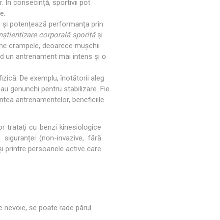
 În consecință, sportivii pot
e.
ci și potențează performanța prin
nștientizare corporală sporită
și
revine crampele, deoarece mușchii
ând un antrenament mai intens și o
fizică. De exemplu, înotătorii aleg
sau genunchi pentru stabilizare. Fie
ntea antrenamentelor, beneficiile
or tratați cu benzi kinesiologice
siguranței (non-invazive, fără
 și printre persoanele active care
te nevoie, se poate rade părul