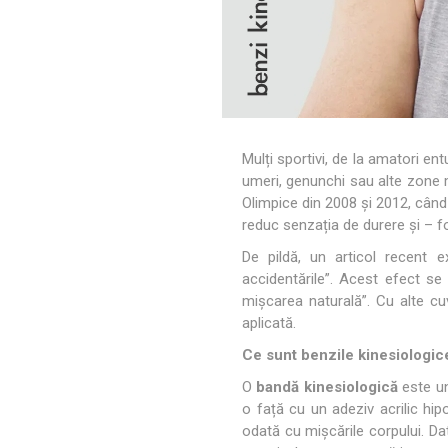
Genti Medicale
PERFOR
MINI BA
RECOSPO
BLAZEPOD
ALTE BEN
Cryopush
Recuperare Sportiva
ALTE APA
GREUTAT
Aparatura
KETTLEB
Mulți sportivi, de la amatori ent
Porti, Plase si Accesorii
umeri, genunchi sau alte zone 
Olimpice din 2008 și 2012, când
Lazi transport aluminiu
BENZI K
VITAMIN
ULTRAS
reduc senzația de durere și – f
STRAPIT
ESENȚIA
5M
SPORTIV
Echipamente si Accesorii Fitness
De pildă, un articol recent e
accidentările”. Acest efect se
mișcarea naturală”. Cu alte cu
aplicată.
Ce sunt benzile kinesiologic
O
bandă kinesiologică
este un
o față cu un adeziv acrilic hipo
odată cu mișcările corpului. Dat