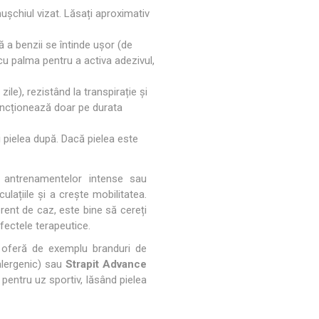
 mușchiul vizat. Lăsați aproximativ
lă a benzii se întinde ușor (de
cu palma pentru a activa adezivul,
zile), rezistând la transpirație și
funcționează doar pe durata
ți pielea după. Dacă pielea este
a antrenamentelor intense sau
lațiile și a crește mobilitatea.
rent de caz, este bine să cereți
ectele terapeutice.
t oferă de exemplu branduri de
alergenic) sau
Strapit Advance
 pentru uz sportiv, lăsând pielea