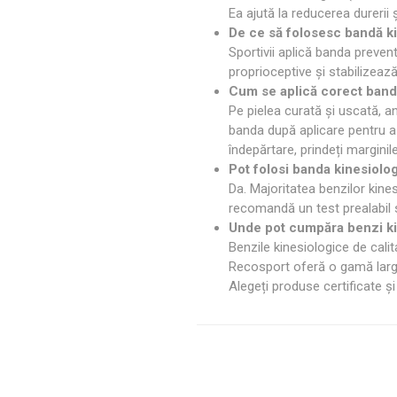
Ea ajută la reducerea durerii 
De ce să folosesc bandă k
Sportivii aplică banda preven
proprioceptive și stabilizează 
Cum se aplică corect band
Pe pielea curată și uscată, a
banda după aplicare pentru a 
îndepărtare, prindeți marginile ș
Pot folosi banda kinesiolog
Da. Majoritatea benzilor kines
recomandă un test prealabil sa
Unde pot cumpăra benzi ki
Benzile kinesiologice de cali
Recosport oferă o gamă largă
Alegeți produse certificate și 