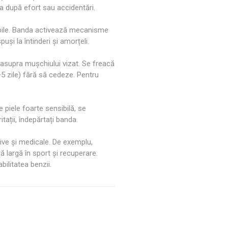
ea după efort sau accidentări.
rabile. Banda activează mecanisme
uși la întinderi și amorțeli.
deasupra mușchiului vizat. Se freacă
–5 zile) fără să cedeze. Pentru
e piele foarte sensibilă, se
tații, îndepărtați banda.
ive și medicale. De exemplu,
ră largă în sport și recuperare.
bilitatea benzii.