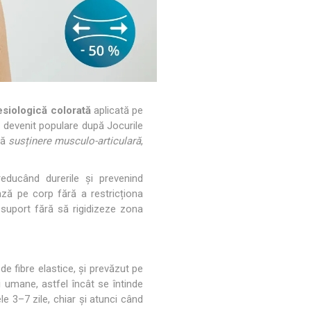
0 – 5CM X 6M
D3TAPE K35 – 5CM X 35M
CRYON X PRO
REBOOTS
ALTE APARATE CRYO
Icebein™ cryo
ENAMENT
ACCESORII ANTRENAMENT
RECOSPORT
siologică colorată
aplicată pe
 devenit populare după Jocurile
ră
susținere musculo-articulară
,
SISTEME MONITORIZARE GPS
E
PENTRU ECHIPE
reducând durerile și prevenind
ază pe corp fără a restricționa
 suport fără să rigidizeze zona
ACCESORII PENTRU ANTRENORI
CONURI SI COPETE
e fibre elastice, și prevăzut pe
GARDURI ANTRENAMENT
ii umane, astfel încât se întinde
SCARITE ANTRENAMENT
le 3–7 zile, chiar și atunci când