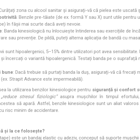
 Curățați zona cu alcool sanitar și asigurați-vă că pielea este uscată și
otrivită
: Benzile pre-tăiate (de ex. formă Y sau X) sunt utile pentru 
pe) în fâșii mai scurte dacă aveți nevoie.
e
: Banda kinesiologică nu înlocuiește întinderea sau exercițiile de în
rare sau prevenție. De pildă, puteți alterna aplicația de bandă cu mas
vii sunt hipoalergenici, 5–15% dintre utilizatori pot avea sensibilitate. 
și încercați o variantă hipoalergenică. Testați banda pe o suprafață m
ii bune
: Dacă trebuie să purtați banda la duș, asigurați-vă că frecați
 (ex. Strapit Advance este impermeabilă).
sea la utilizarea benzilor kinesiologice pentru
siguranță și confort 
r
„reduce stresul fiziologic”
asupra mușchilor în timpul efortului,
acestea să apară. Astfel, benzile kinesiologice sunt un aliat valoros î
u risc minim de accidentare.
ă și la ce folosește?
tape) este un bandaj elastic cu adeziv, conceput să suporte mușchii și