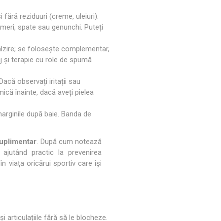
 fără reziduuri (creme, uleiuri).
umeri, spate sau genunchi. Puteți
călzire; se folosește complementar,
aj și terapie cu role de spumă
Dacă observați iritații sau
ică înainte, dacă aveți pielea
 marginile după baie. Banda de
suplimentar
. După cum notează
 ajutând practic la prevenirea
n viața oricărui sportiv care își
 articulațiile fără să le blocheze.