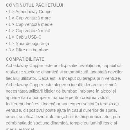
CONȚINUTUL PACHETULUI
• 1 × Achedaway Cupper
• 1 × Cap ventuză mare
• 1 × Cap ventuză medie
• 1 × Cap ventuză mică
• 1 × Cablu USB-C
• 1 × Șnur de siguranță
• 3 × Filtre din bumbac
COMPATIBILITATE
Achedaway Cupper este un dispozitiv revoluționar, capabil să
realizeze sucțiune dinamică și automatizată, adaptată nevoilor
fiecărui utilizator. Dacă ești la început cu terapia prin ventuze,
Achedaway Cupper este alegerea ideală, deoarece elimină
necesitatea utilizării bilelor de bumbac îmbibate în alcool și
aprinse sau a pompelor manuale pentru crearea vidului.
Indiferent dacă ești începător sau experimentat în terapia cu
ventuze, dispozitivul poate ajuta în cazul durerilor de spate,
umeri, sciatică, leziuni ale mușchilor ischiogambieri etc., prin
combinația de sucțiune dinamică, terapie cu lumină roșie și
masaj automat.