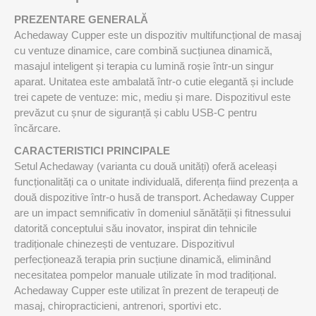
PREZENTARE GENERALĂ
Achedaway Cupper este un dispozitiv multifuncțional de masaj
cu ventuze dinamice, care combină sucțiunea dinamică,
masajul inteligent și terapia cu lumină roșie într-un singur
aparat. Unitatea este ambalată într-o cutie elegantă și include
trei capete de ventuze: mic, mediu și mare. Dispozitivul este
prevăzut cu șnur de siguranță și cablu USB-C pentru
încărcare.
CARACTERISTICI PRINCIPALE
Setul Achedaway (varianta cu două unități) oferă aceleași
funcționalități ca o unitate individuală, diferența fiind prezența a
două dispozitive într-o husă de transport. Achedaway Cupper
are un impact semnificativ în domeniul sănătății și fitnessului
datorită conceptului său inovator, inspirat din tehnicile
tradiționale chinezești de ventuzare. Dispozitivul
perfecționează terapia prin sucțiune dinamică, eliminând
necesitatea pompelor manuale utilizate în mod tradițional.
Achedaway Cupper este utilizat în prezent de terapeuți de
masaj, chiropracticieni, antrenori, sportivi etc.