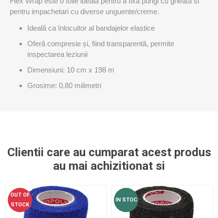
Flex Wrap este o folie ideala pentru a fixa pungi cu gheata si
pentru impachetari cu diverse unguente/creme.
Ideală ca înlocuitor al bandajelor elastice
Oferă compresie și, fiind transparentă, permite
inspectarea leziunii
Dimensiuni: 10 cm x 198 m
Grosime: 0,80 milimetri
Clientii care au cumparat acest produs
au mai achizitionat si
OUT OF
IN STOC
STOCK