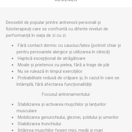
Deosebit de popular printre antrenorii personali și
fizioterapeuți care se confruntă cu diferite niveluri de
performanță în viața de zi cu zi.
Fără contact dermic cu cauciuc/latex (potrivit chiar și
pentru persoanele alergice și utilizarea în clinică)
Haptică excepțional de atrăgătoare
Moale și prietenos cu pielea, fără a trage de păr
Nu se rulează în timpul exercițiilor
Probabilitate redusă de crăpare și, în cazul în care se
întâmplă, fără afectarea funcționalității
Focusul antrenamentului:
Stabilizarea și activarea mușchilor și lanțurilor
musculare
Mobilizarea genunchiului, gleznei, șoldului și umerilor
Stabilizarea trunchiului
Întărirea mușchilor fesieri mici, medii și mari