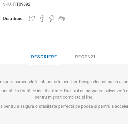
D3TAPE K6.0 – 5CM X 6M
D3TAPE X6.
MANȚA
SKU:
FIT09092
NDS
RT
MINGI FITNESS SI YOGA
ZI
Distribuie:
RATE COMPRESIE
I - GANTERE -
CROSSFIT AND FITNESS
BĂRI ANTR
ELL - DISCURI
DESCRIERE
RECENZII
INESIOLOGICE
E ȘI MINERALE: ROL
UNET
LASER
SHOCKWAV
 ADVANCE – 5CM X
L ÎN PERFORMANȚA
L-CARNITINA
ILOR
ru antrenamentele în interior și în aer liber. Design elegant cu un asp
ucată din fontă de înaltă calitate. Finisajul cu acoperire pulverizată
pentru mișcări complete și line.
 pentru a asigura o stabilitate perfectă pe podea și pentru a acceler