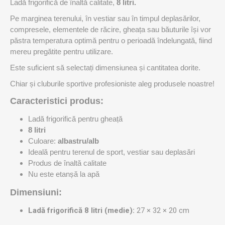
Ladă frigorifică de înaltă calitate,
8 litri.
Pe marginea terenului, în vestiar sau în timpul deplasărilor,
compresele, elementele de răcire, gheața sau băuturile își vor
păstra temperatura optimă pentru o perioadă îndelungată, fiind
mereu pregătite pentru utilizare.
Este suficient să selectați dimensiunea și cantitatea dorite.
Chiar și cluburile sportive profesioniste aleg produsele noastre!
Caracteristici produs:
Ladă frigorifică pentru gheață
8 litri
Culoare:
albastru/alb
Ideală pentru terenul de sport, vestiar sau deplasări
Produs de înaltă calitate
Nu este etanșă la apă
Dimensiuni:
Ladă frigorifică 8 litri (medie):
27 × 32 × 20 cm