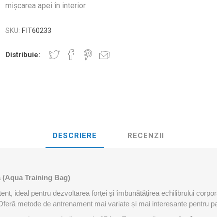
D3TAPE K6.0 – 5CM X 6M
D3TAPE X6.
mișcarea apei în interior.
MANȚA
NDS
RT
MINGI FITNESS SI YOGA
ZI
SKU:
FIT60233
RATE COMPRESIE
Distribuie:
I - GANTERE -
CROSSFIT AND FITNESS
BĂRI ANTR
ELL - DISCURI
INESIOLOGICE
E ȘI MINERALE: ROL
UNET
LASER
SHOCKWAV
 ADVANCE – 5CM X
L ÎN PERFORMANȚA
L-CARNITINA
ILOR
DESCRIERE
RECENZII
 (Aqua Training Bag)
t, ideal pentru dezvoltarea forței și îmbunătățirea echilibrului corporal 
 Oferă metode de antrenament mai variate și mai interesante pentru pasi