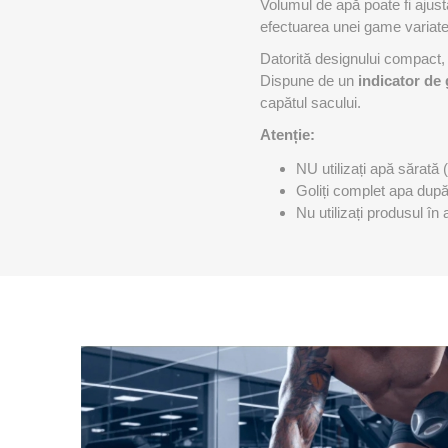
Volumul de apă poate fi ajus
MAGNET
efectuarea unei game variate 
Datorită designului compact, at
Dispune de un
indicator de 
KINETOT
capătul sacului.
Atenție:
NU utilizați apă sărată
Goliți complet apa după 
Nu utilizați produsul în