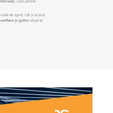
nforsate
, care permit
ACCESORII ANTRENAMENT DE
TE
EXTERIOR
n sala de sport, cât și acasă.
umflare și golire
situat la