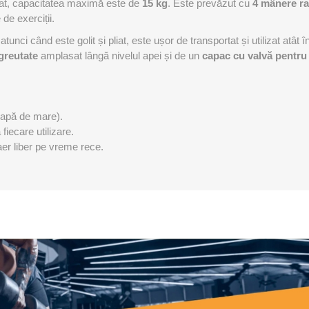
tat, capacitatea maximă este de
15 kg
. Este prevăzut cu
4 mânere ra
OTERAPIE
SAUNE
ALTE APARA
de exerciții.
unci când este golit și pliat, este ușor de transportat și utilizat atât î
greutate
amplasat lângă nivelul apei și de un
capac cu valvă pentru 
ERAPIE
 (apă de mare).
fiecare utilizare.
 aer liber pe vreme rece.