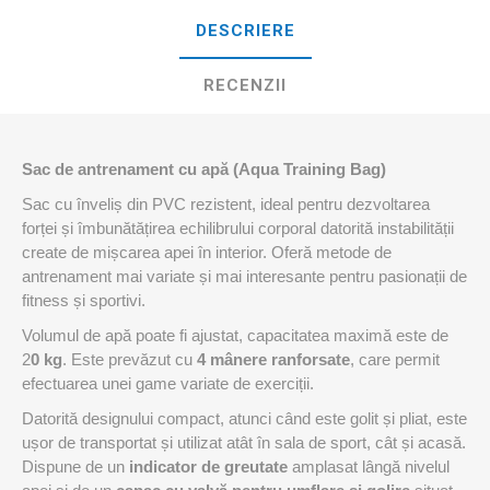
DESCRIERE
RECENZII
Sac de antrenament cu apă (Aqua Training Bag)
Sac cu înveliș din PVC rezistent, ideal pentru dezvoltarea
forței și îmbunătățirea echilibrului corporal datorită instabilității
create de mișcarea apei în interior. Oferă metode de
antrenament mai variate și mai interesante pentru pasionații de
fitness și sportivi.
Volumul de apă poate fi ajustat, capacitatea maximă este de
2
0 kg
. Este prevăzut cu
4 mânere ranforsate
, care permit
efectuarea unei game variate de exerciții.
Datorită designului compact, atunci când este golit și pliat, este
ușor de transportat și utilizat atât în sala de sport, cât și acasă.
Dispune de un
indicator de greutate
amplasat lângă nivelul