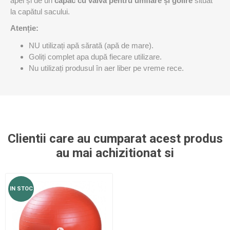
apei și de un
capac cu valvă pentru umflare și golire
situat
la capătul sacului.
Atenție:
NU utilizați apă sărată (apă de mare).
Goliți complet apa după fiecare utilizare.
Nu utilizați produsul în aer liber pe vreme rece.
Clientii care au cumparat acest produs
au mai achizitionat si
IN STOC