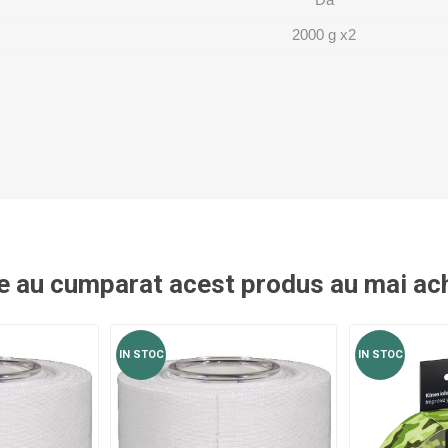
OTERAPIE
SAUNE
ALTE APARA
2000 g x2
ERAPIE
re au cumparat acest produs au mai ach
IN STOC
IN STOC