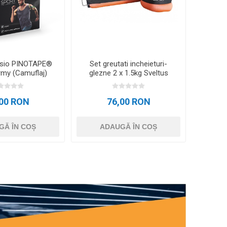
esio PINOTAPE®
Set greutati incheieturi-
rmy (Camuflaj)
glezne 2 x 1.5kg Sveltus
,00 RON
76,00 RON
GĂ ÎN COȘ
ADAUGĂ ÎN COȘ