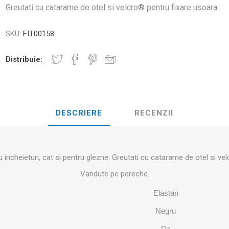
D3TAPE K6.0 – 5CM X 6M
D3TAPE X6.
MANȚA
Greutati cu catarame de otel si velcro® pentru fixare usoara.
NDS
RT
MINGI FITNESS SI YOGA
ZI
SKU:
FIT00158
RATE COMPRESIE
I - GANTERE -
Distribuie:
CROSSFIT AND FITNESS
BĂRI ANTR
ELL - DISCURI
INESIOLOGICE
E ȘI MINERALE: ROL
UNET
LASER
SHOCKWAV
DESCRIERE
RECENZII
 ADVANCE – 5CM X
L ÎN PERFORMANȚA
L-CARNITINA
ILOR
 incheieturi, cat si pentru glezne. Greutati cu catarame de otel si ve
Vandute pe pereche.
Elastan
Negru
Da