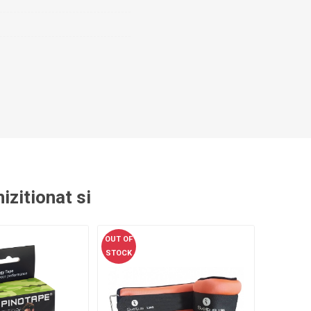
ACCESORII ANTRENAMENT DE
TE
EXTERIOR
izitionat si
OUT OF
STOCK