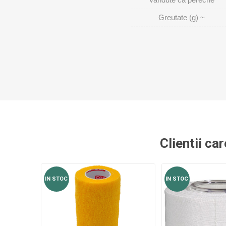
MAGNET
Greutate (g) ~
KINETOT
Clientii ca
IN STOC
IN STOC